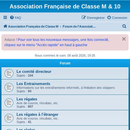
Association Française de Classe M & 10
FAQ
S’enregistrer
Connexion
R
Association Française de Classe M
Forum de l'Association Française de Classe M
e
Astuce !
Pour voir tous les nouveaux messages, une fois connecté,
c
cliquez sur le menu "Accès rapide" en haut à gauche
h
e
Nous sommes le sam. 08 août 2026, 19:35
r
Forum
c
Le comité directeur
h
Sujets :
104
e
Les Entrainements
Informations sur les entraînements informels, à l'initiative des skippers
r
Sujets :
94
Les régates
Avis de course, résultats, etc.
Sujets :
807
Les régates à l'étranger
Avis de course, résultats, etc.
Sujets :
41
Les règles