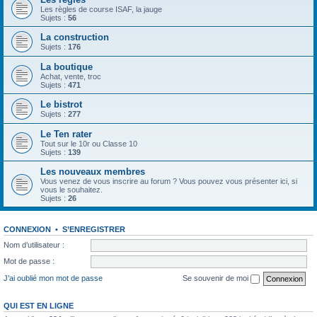
Les règles de course ISAF, la jauge
Sujets :
56
La construction
Sujets :
176
La boutique
Achat, vente, troc
Sujets :
471
Le bistrot
Sujets :
277
Le Ten rater
Tout sur le 10r ou Classe 10
Sujets :
139
Les nouveaux membres
Vous venez de vous inscrire au forum ? Vous pouvez vous présenter ici, si
vous le souhaitez.
Sujets :
26
CONNEXION
•
S’ENREGISTRER
Nom d’utilisateur :
Mot de passe :
J’ai oublié mon mot de passe
Se souvenir de moi
QUI EST EN LIGNE