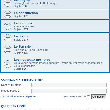
Les règles de course ISAF, la jauge
Sujets :
56
La construction
Sujets :
176
La boutique
Achat, vente, troc
Sujets :
471
Le bistrot
Sujets :
277
Le Ten rater
Tout sur le 10r ou Classe 10
Sujets :
139
Les nouveaux membres
Vous venez de vous inscrire au forum ? Vous pouvez vous présenter ici, si
vous le souhaitez.
Sujets :
26
CONNEXION
•
S’ENREGISTRER
Nom d’utilisateur :
Mot de passe :
J’ai oublié mon mot de passe
Se souvenir de moi
QUI EST EN LIGNE