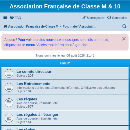
Association Française de Classe M & 10
FAQ
S’enregistrer
Connexion
R
Association Française de Classe M
Forum de l'Association Française de Classe M
e
Astuce !
Pour voir tous les nouveaux messages, une fois connecté,
c
cliquez sur le menu "Accès rapide" en haut à gauche
h
e
Nous sommes le jeu. 06 août 2026, 21:45
r
Forum
c
Le comité directeur
h
Sujets :
104
e
Les Entrainements
Informations sur les entraînements informels, à l'initiative des skippers
r
Sujets :
94
Les régates
Avis de course, résultats, etc.
Sujets :
807
Les régates à l'étranger
Avis de course, résultats, etc.
Sujets :
41
Les règles