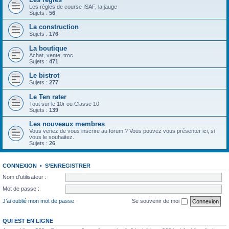
Les règles de course ISAF, la jauge
Sujets :
56
La construction
Sujets :
176
La boutique
Achat, vente, troc
Sujets :
471
Le bistrot
Sujets :
277
Le Ten rater
Tout sur le 10r ou Classe 10
Sujets :
139
Les nouveaux membres
Vous venez de vous inscrire au forum ? Vous pouvez vous présenter ici, si
vous le souhaitez.
Sujets :
26
CONNEXION
•
S’ENREGISTRER
Nom d’utilisateur :
Mot de passe :
J’ai oublié mon mot de passe
Se souvenir de moi
QUI EST EN LIGNE