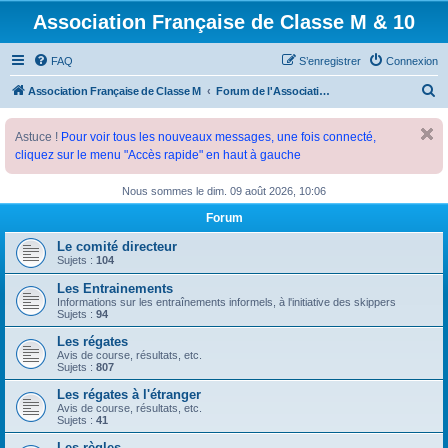
Association Française de Classe M & 10
FAQ
S’enregistrer
Connexion
R
Association Française de Classe M
Forum de l'Association Française de Classe M
e
Astuce !
Pour voir tous les nouveaux messages, une fois connecté,
c
cliquez sur le menu "Accès rapide" en haut à gauche
h
e
Nous sommes le dim. 09 août 2026, 10:06
r
Forum
c
Le comité directeur
h
Sujets :
104
e
Les Entrainements
Informations sur les entraînements informels, à l'initiative des skippers
r
Sujets :
94
Les régates
Avis de course, résultats, etc.
Sujets :
807
Les régates à l'étranger
Avis de course, résultats, etc.
Sujets :
41
Les règles