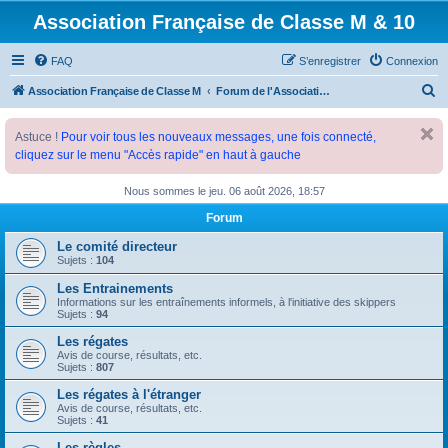
Association Française de Classe M & 10
FAQ
S’enregistrer
Connexion
R
Association Française de Classe M
Forum de l'Association Française de Classe M
e
Astuce !
Pour voir tous les nouveaux messages, une fois connecté,
c
cliquez sur le menu "Accès rapide" en haut à gauche
h
e
Nous sommes le jeu. 06 août 2026, 18:57
r
Forum
c
Le comité directeur
h
Sujets :
104
e
Les Entrainements
Informations sur les entraînements informels, à l'initiative des skippers
r
Sujets :
94
Les régates
Avis de course, résultats, etc.
Sujets :
807
Les régates à l'étranger
Avis de course, résultats, etc.
Sujets :
41
Les règles