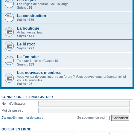
Les règles de course ISAF, la jauge
Sujets :
56
La construction
Sujets :
176
La boutique
Achat, vente, troc
Sujets :
471
Le bistrot
Sujets :
277
Le Ten rater
Tout sur le 10r ou Classe 10
Sujets :
139
Les nouveaux membres
Vous venez de vous inscrire au forum ? Vous pouvez vous présenter ici, si
vous le souhaitez.
Sujets :
26
CONNEXION
•
S’ENREGISTRER
Nom d’utilisateur :
Mot de passe :
J’ai oublié mon mot de passe
Se souvenir de moi
QUI EST EN LIGNE