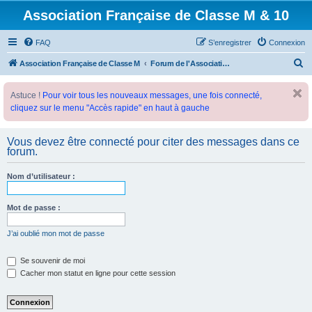
Association Française de Classe M & 10
FAQ
S’enregistrer
Connexion
R
Association Française de Classe M
Forum de l'Association Française de Classe M
e
Astuce !
Pour voir tous les nouveaux messages, une fois connecté,
c
cliquez sur le menu "Accès rapide" en haut à gauche
h
e
Vous devez être connecté pour citer des messages dans ce
r
forum.
c
Nom d’utilisateur :
h
e
Mot de passe :
r
J’ai oublié mon mot de passe
Se souvenir de moi
Cacher mon statut en ligne pour cette session