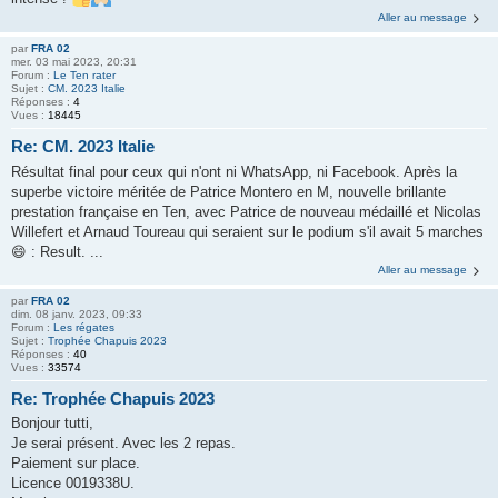
Aller au message
par
FRA 02
mer. 03 mai 2023, 20:31
Forum :
Le Ten rater
Sujet :
CM. 2023 Italie
Réponses :
4
Vues :
18445
Re: CM. 2023 Italie
Résultat final pour ceux qui n'ont ni WhatsApp, ni Facebook. Après la
superbe victoire méritée de Patrice Montero en M, nouvelle brillante
prestation française en Ten, avec Patrice de nouveau médaillé et Nicolas
Willefert et Arnaud Toureau qui seraient sur le podium s'il avait 5 marches
😄 : Result. ...
Aller au message
par
FRA 02
dim. 08 janv. 2023, 09:33
Forum :
Les régates
Sujet :
Trophée Chapuis 2023
Réponses :
40
Vues :
33574
Re: Trophée Chapuis 2023
Bonjour tutti,
Je serai présent. Avec les 2 repas.
Paiement sur place.
Licence 0019338U.