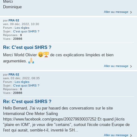
Merci
Dominique
Aller au message
par
FRA 02
ven. 09 déc. 2022, 10:30
Forum :
Les règles
Sujet :
C'est quoi SHRS ?
Réponses :
6
Vues :
20866
Re: C'est quoi SHRS ?
Merci World Olivier
de ces explications limpides et bien
argumentées.
Aller au message
par
FRA 02
sam. 03 déc. 2022, 08:35
Forum :
Les règles
Sujet :
C'est quoi SHRS ?
Réponses :
6
Vues :
20866
Re: C'est quoi SHRS ?
Hello Bernard, J'ai vu par hasard des conversations sur le site
International One Meter Sailing
https://www.facebook.com/groups/200279930037252 Et quand j'écris
"plaire en IOM", je veux dire "certains", surtout l'école croate Europe de
l'est qui aurait, semble-t-il, inventé le SH...
Aller au message