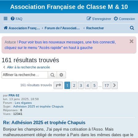
Association Française de Classe M & 10
FAQ
S’enregistrer
Connexion
R
Association Française de Classe M
Forum de l'Association Française de Classe M
Rechercher
e
Astuce !
Pour voir tous les nouveaux messages, une fois connecté,
c
cliquez sur le menu "Accès rapide" en haut à gauche
h
e
161 résultats trouvés
r
Aller à la recherche avancée
c
Rechercher
Recherche avancée
h
Page
1
sur
17
1
2
3
4
5
17
Suivante
161 résultats trouvés
…
e
r
par
FRA 02
lun. 13 janv. 2025, 18:58
Forum :
Les régates
Sujet :
Adhésion 2025 et trophée Chapuis
Réponses :
6
Vues :
12341
Re: Adhésion 2025 et trophée Chapuis
Bonjour les champions, J'ai payé ma cotisation à l'Asso. Mais
malheureusement obligé de monter à Paris dans les mêmes dates que le