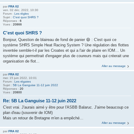
par
FRA 02
ven. 02 déc. 2022, 10:30
Forum :
Les règles
Sujet :
C'est quoi SHRS ?
Réponses :
6
Vues :
20866
C'est quoi SHRS ?
Bonjour, Question de blaireau de fond de panier 😄 : C'est quoi ce
système SHRS Simple Heat Racing System ? Une régulation des flottes
inventée semble-t-il par les Croates et qui a l'air de plaire en IOM… Un
système qui permettrait d'engager plus de coureurs mais qui créerait une
organisation de flot...
Aller au message
par
FRA 02
mer. 15 juin 2022, 10:01
Forum :
Les régates
Sujet :
5B La Ganguise 11-12 juin 2022
Réponses :
20
Vues :
20800
Re: 5B La Ganguise 11-12 juin 2022
C'est vrai. J'aurais aimé y être pour l'ASBB Balaruc. J'aime beaucoup ce
plan d'eau (souvenir de IOM)
Mais un retour de Bretagne m'en a empêché…
Aller au message
par
FRA 02