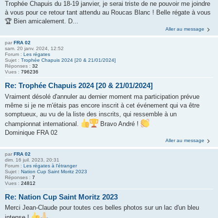
Trophée Chapuis du 18-19 janvier, je serai triste de ne pouvoir me joindre
à vous pour ce retour tant attendu au Roucas Blanc ! Belle régate à vous
🏆 Bien amicalement. D...
Aller au message
par
FRA 02
sam. 20 janv. 2024, 12:52
Forum :
Les régates
Sujet :
Trophée Chapuis 2024 [20 & 21/01/2024]
Réponses :
32
Vues :
796236
Re: Trophée Chapuis 2024 [20 & 21/01/2024]
Vraiment désolé d'annuler au dernier moment ma participation prévue
même si je ne m'étais pas encore inscrit à cet événement qui va être
somptueux, au vu de la liste des inscrits, qui ressemble à un
championnat international.
Bravo André !
Dominique FRA 02
Aller au message
par
FRA 02
dim. 16 juil. 2023, 20:31
Forum :
Les régates à l'étranger
Sujet :
Nation Cup Saint Moritz 2023
Réponses :
7
Vues :
24812
Re: Nation Cup Saint Moritz 2023
Merci Jean-Claude pour toutes ces belles photos sur un lac d'un bleu
intense !