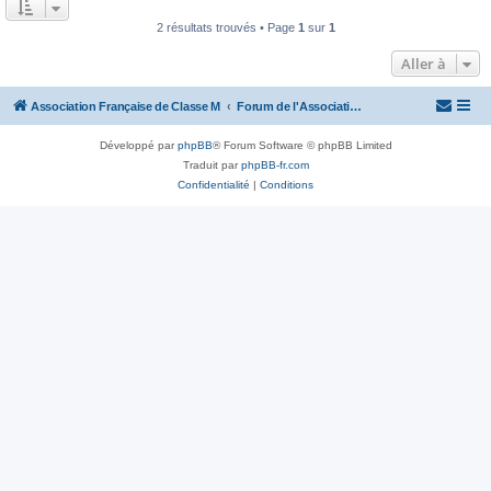
2 résultats trouvés • Page
1
sur
1
Aller à
Association Française de Classe M
Forum de l'Association Française de Classe M
Développé par
phpBB
® Forum Software © phpBB Limited
Traduit par
phpBB-fr.com
Confidentialité
|
Conditions