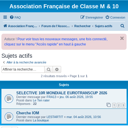
Association Française de Classe M & 10
FAQ
S’enregistrer
Connexion
R
Association Française de Classe M
Forum de l'Association Française de Classe M
Rechercher
Sujets actifs
e
Astuce !
Pour voir tous les nouveaux messages, une fois connecté,
c
cliquez sur le menu "Accès rapide" en haut à gauche
h
e
Sujets actifs
r
Aller à la recherche avancée
c
Rechercher
Recherche avancée
h
2 résultats trouvés • Page
1
sur
1
e
Sujets
r
SELECTIVE 10R MONDIALE EUROTRANSCUP 2026
Dernier message par
FRA13
«
jeu. 06 août 2026, 19:55
Posté dans
Le Ten rater
Réponses :
22
1
2
3
Cherche IOM
Dernier message par
LESTARTIT
«
mar. 04 août 2026, 10:56
Posté dans
La boutique