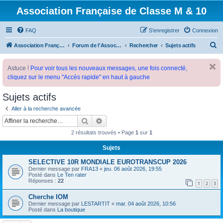
Association Française de Classe M & 10
FAQ
S’enregistrer
Connexion
R
Association Française de Classe M
Forum de l'Association Française de Classe M
Rechercher
Sujets actifs
e
Astuce !
Pour voir tous les nouveaux messages, une fois connecté,
c
cliquez sur le menu "Accès rapide" en haut à gauche
h
e
Sujets actifs
r
Aller à la recherche avancée
c
Rechercher
Recherche avancée
h
2 résultats trouvés • Page
1
sur
1
e
Sujets
r
SELECTIVE 10R MONDIALE EUROTRANSCUP 2026
Dernier message par
FRA13
«
jeu. 06 août 2026, 19:55
Posté dans
Le Ten rater
Réponses :
22
1
2
3
Cherche IOM
Dernier message par
LESTARTIT
«
mar. 04 août 2026, 10:56
Posté dans
La boutique