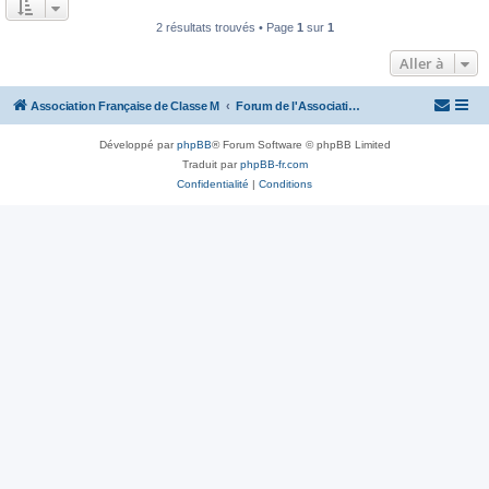
2 résultats trouvés • Page
1
sur
1
Aller à
Association Française de Classe M
Forum de l'Association Française de Classe M
Développé par
phpBB
® Forum Software © phpBB Limited
Traduit par
phpBB-fr.com
Confidentialité
|
Conditions