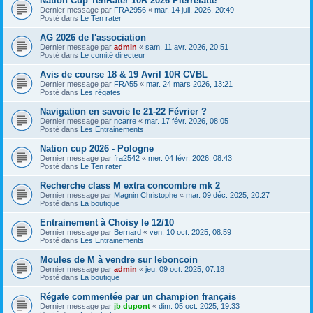
Nation Cup TenRater 10R 2026 Pierrelatte
Dernier message par
FRA2956
«
mar. 14 juil. 2026, 20:49
Posté dans
Le Ten rater
AG 2026 de l'association
Dernier message par
admin
«
sam. 11 avr. 2026, 20:51
Posté dans
Le comité directeur
Avis de course 18 & 19 Avril 10R CVBL
Dernier message par
FRA55
«
mar. 24 mars 2026, 13:21
Posté dans
Les régates
Navigation en savoie le 21-22 Février ?
Dernier message par
ncarre
«
mar. 17 févr. 2026, 08:05
Posté dans
Les Entrainements
Nation cup 2026 - Pologne
Dernier message par
fra2542
«
mer. 04 févr. 2026, 08:43
Posté dans
Le Ten rater
Recherche class M extra concombre mk 2
Dernier message par
Magnin Christophe
«
mar. 09 déc. 2025, 20:27
Posté dans
La boutique
Entrainement à Choisy le 12/10
Dernier message par
Bernard
«
ven. 10 oct. 2025, 08:59
Posté dans
Les Entrainements
Moules de M à vendre sur leboncoin
Dernier message par
admin
«
jeu. 09 oct. 2025, 07:18
Posté dans
La boutique
Régate commentée par un champion français
Dernier message par
jb dupont
«
dim. 05 oct. 2025, 19:33