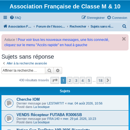
Association Française de Classe M & 10
FAQ
S’enregistrer
Connexion
R
Association Française de Classe M
Forum de l'Association Française de Classe M
Rechercher
Sujets sans réponse
e
Astuce !
Pour voir tous les nouveaux messages, une fois connecté,
c
cliquez sur le menu "Accès rapide" en haut à gauche
h
e
Sujets sans réponse
r
Aller à la recherche avancée
c
Rechercher
Recherche avancée
h
Page
1
sur
18
1
2
3
4
5
18
Suivante
430 résultats trouvés
…
e
r
Sujets
Cherche IOM
Dernier message par
LESTARTIT
«
mar. 04 août 2026, 10:56
Posté dans
La boutique
VENDS Récepteur FUTABA R3006SB
Dernier message par
FRA 140
«
mer. 29 juil. 2026, 10:23
Posté dans
La boutique