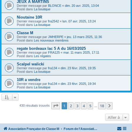
JEUX A MARTINS
Dernier message par
BLONCE
«
dim. 20 avr. 2025, 13:04
Posté dans
La boutique
Nioutaine 10R
Dernier message par
fra2542
«
lun. 07 avr. 2025, 13:24
Posté dans
La boutique
Classe M
Dernier message par
JMHERPE
«
jeu. 13 mars 2025, 11:36
Posté dans
Les nouveaux membres
regate bordeaux lac 5 A du 16/03/2025
Dernier message par
FRA125
«
mar. 11 mars 2025, 17:11
Posté dans
Les régates
Scalpel walicki
Dernier message par
fra134
«
dim. 23 févr. 2025, 19:35
Posté dans
La boutique
10R a vendre
Dernier message par
fra134
«
dim. 23 févr. 2025, 19:34
Posté dans
La boutique
Page
1
sur
18
1
2
3
4
5
18
Suivante
430 résultats trouvés
…
Aller à
Association Française de Classe M
Forum de l'Association Française de Classe M