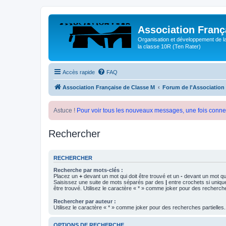
Association Franç
Organisation et développement de l
la classe 10R (Ten Rater)
Accès rapide
FAQ
Association Française de Classe M
Forum de l'Association
Astuce !
Pour voir tous les nouveaux messages, une fois conne
Rechercher
RECHERCHER
Recherche par mots-clés :
Placez un
+
devant un mot qui doit être trouvé et un
-
devant un mot qui
Saisissez une suite de mots séparés par des
|
entre crochets si uniqu
être trouvé. Utilisez le caractère « * » comme joker pour des recherche
Rechercher par auteur :
Utilisez le caractère « * » comme joker pour des recherches partielles.
OPTIONS DE RECHERCHE