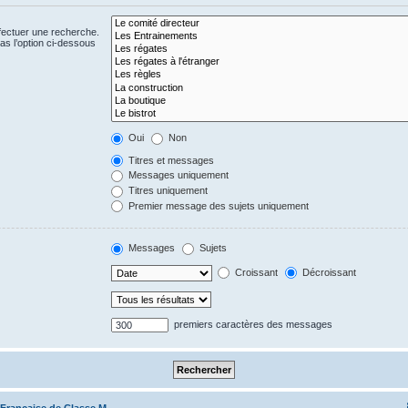
fectuer une recherche.
s l’option ci-dessous
Oui
Non
Titres et messages
Messages uniquement
Titres uniquement
Premier message des sujets uniquement
Messages
Sujets
Croissant
Décroissant
premiers caractères des messages
 Française de Classe M