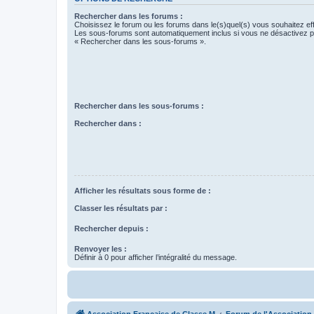
Rechercher dans les forums :
Choisissez le forum ou les forums dans le(s)quel(s) vous souhaitez ef
Les sous-forums sont automatiquement inclus si vous ne désactivez pa
« Rechercher dans les sous-forums ».
Rechercher dans les sous-forums :
Rechercher dans :
Afficher les résultats sous forme de :
Classer les résultats par :
Rechercher depuis :
Renvoyer les :
Définir à 0 pour afficher l’intégralité du message.
Association Française de Classe M
Forum de l'Association