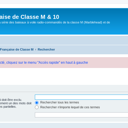
aise de Classe M & 10
a série des bateaux à voile radio-commandés de la classe M (Marblehead) et de
 Française de Classe M
Rechercher
cté, cliquez sur le menu "Accès rapide" en haut à gauche
 doit être exclu.
Rechercher tous les termes
ement un des mots doit
s partielles.
Rechercher n’importe lequel de ces termes