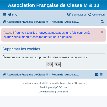
Association Française de Classe M & 10
FAQ
S’enregistrer
Connexion
R
Association Française de Classe M
Forum de l'Association Française de Classe M
e
Astuce !
Pour voir tous les nouveaux messages, une fois connecté,
c
cliquez sur le menu "Accès rapide" en haut à gauche
h
e
Supprimer les cookies
r
c
Êtes-vous sûr de vouloir supprimer tous les cookies de ce forum ?
h
e
r
Association Française de Classe M
Forum de l'Association Française de Classe M
Développé par
phpBB
® Forum Software © phpBB Limited
Traduit par
phpBB-fr.com
Confidentialité
|
Conditions