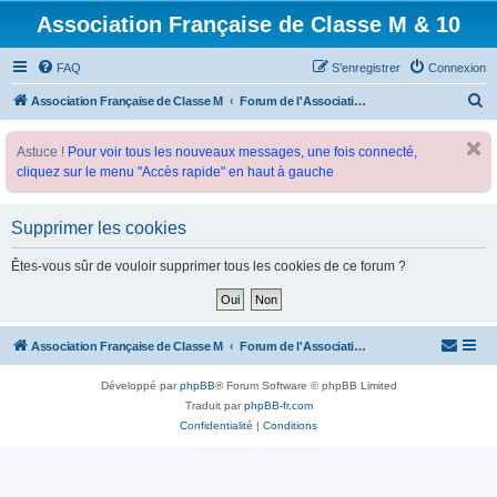
Association Française de Classe M & 10
FAQ
S’enregistrer
Connexion
R
Association Française de Classe M
Forum de l'Association Française de Classe M
e
Astuce !
Pour voir tous les nouveaux messages, une fois connecté,
c
cliquez sur le menu "Accès rapide" en haut à gauche
h
e
Supprimer les cookies
r
c
Êtes-vous sûr de vouloir supprimer tous les cookies de ce forum ?
h
e
r
Association Française de Classe M
Forum de l'Association Française de Classe M
Développé par
phpBB
® Forum Software © phpBB Limited
Traduit par
phpBB-fr.com
Confidentialité
|
Conditions