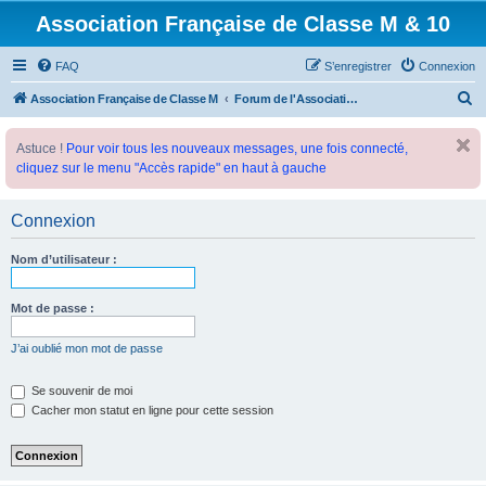
Association Française de Classe M & 10
FAQ
S’enregistrer
Connexion
R
Association Française de Classe M
Forum de l'Association Française de Classe M
e
Astuce !
Pour voir tous les nouveaux messages, une fois connecté,
c
cliquez sur le menu "Accès rapide" en haut à gauche
h
e
Connexion
r
c
Nom d’utilisateur :
h
e
Mot de passe :
r
J’ai oublié mon mot de passe
Se souvenir de moi
Cacher mon statut en ligne pour cette session