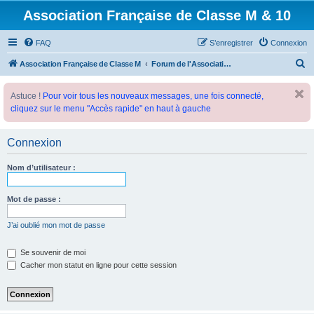
Association Française de Classe M & 10
FAQ
S’enregistrer
Connexion
R
Association Française de Classe M
Forum de l'Association Française de Classe M
e
Astuce !
Pour voir tous les nouveaux messages, une fois connecté,
c
cliquez sur le menu "Accès rapide" en haut à gauche
h
e
Connexion
r
c
Nom d’utilisateur :
h
e
Mot de passe :
r
J’ai oublié mon mot de passe
Se souvenir de moi
Cacher mon statut en ligne pour cette session