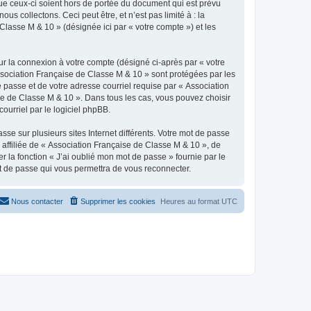
e ceux-ci soient hors de portée du document qui est prévu
 collectons. Ceci peut être, et n’est pas limité à : la
Classe M & 10 » (désignée ici par « votre compte ») et les
ur la connexion à votre compte (désigné ci-après par « votre
Association Française de Classe M & 10 » sont protégées par les
 passe et de votre adresse courriel requise par « Association
ise de Classe M & 10 ». Dans tous les cas, vous pouvez choisir
ourriel par le logiciel phpBB.
se sur plusieurs sites Internet différents. Votre mot de passe
ffiliée de « Association Française de Classe M & 10 », de
 la fonction « J’ai oublié mon mot de passe » fournie par le
ot de passe qui vous permettra de vous reconnecter.
Nous contacter
Supprimer les cookies
Heures au format
UTC