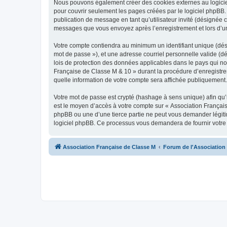
Nous pouvons également créer des cookies externes au logiciel
pour couvrir seulement les pages créées par le logiciel phpBB. 
publication de message en tant qu’utilisateur invité (désignée 
messages que vous envoyez après l’enregistrement et lors d’u
Votre compte contiendra au minimum un identifiant unique (dési
mot de passe »), et une adresse courriel personnelle valide (dé
lois de protection des données applicables dans le pays qui no
Française de Classe M & 10 » durant la procédure d’enregistreme
quelle information de votre compte sera affichée publiquement. 
Votre mot de passe est crypté (hashage à sens unique) afin qu’i
est le moyen d’accès à votre compte sur « Association Françai
phpBB ou une d’une tierce partie ne peut vous demander légitim
logiciel phpBB. Ce processus vous demandera de fournir votre n
Association Française de Classe M
Forum de l'Association