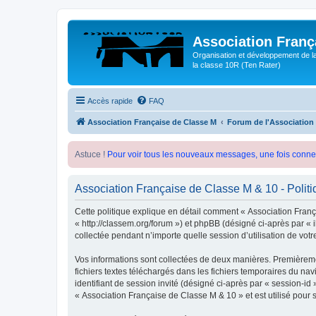
Association Franç
Organisation et développement de l
la classe 10R (Ten Rater)
Accès rapide
FAQ
Association Française de Classe M
Forum de l'Association
Astuce !
Pour voir tous les nouveaux messages, une fois conne
Association Française de Classe M & 10 - Politiq
Cette politique explique en détail comment « Association França
« http://classem.org/forum ») et phpBB (désigné ci-après par « 
collectée pendant n’importe quelle session d’utilisation de votr
Vos informations sont collectées de deux manières. Premièremen
fichiers textes téléchargés dans les fichiers temporaires du nav
identifiant de session invité (désigné ci-après par « session-i
« Association Française de Classe M & 10 » et est utilisé pour s