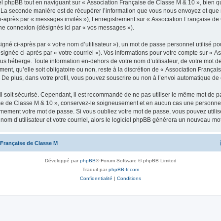
 phpBB tout en naviguant sur « Association Française de Classe M & 10 », bien qu
La seconde manière est de récupérer l’information que vous nous envoyez et que nous
ci-après par « messages invités »), l’enregistrement sur « Association Française de 
ne connexion (désignés ici par « vos messages »).
gné ci-après par « votre nom d’utilisateur »), un mot de passe personnel utilisé po
signée ci-après par « votre courriel »). Vos informations pour votre compte sur « 
us héberge. Toute information en-dehors de votre nom d’utilisateur, de votre mot de
nt, qu’elle soit obligatoire ou non, reste à la discrétion de « Association França
De plus, dans votre profil, vous pouvez souscrire ou non à l’envoi automatique de c
l soit sécurisé. Cependant, il est recommandé de ne pas utiliser le même mot de pas
se de Classe M & 10 », conservez-le soigneusement et en aucun cas une personne a
ement votre mot de passe. Si vous oubliez votre mot de passe, vous pouvez utiliser
om d’utilisateur et votre courriel, alors le logiciel phpBB générera un nouveau m
 Française de Classe M
Développé par
phpBB
® Forum Software © phpBB Limited
Traduit par
phpBB-fr.com
Confidentialité
|
Conditions