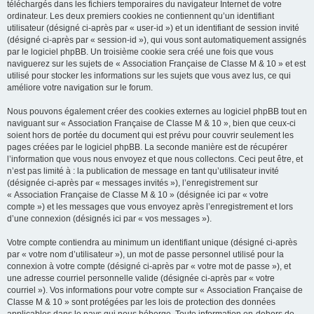
téléchargés dans les fichiers temporaires du navigateur Internet de votre
ordinateur. Les deux premiers cookies ne contiennent qu’un identifiant
utilisateur (désigné ci-après par « user-id ») et un identifiant de session invité
(désigné ci-après par « session-id »), qui vous sont automatiquement assignés
par le logiciel phpBB. Un troisième cookie sera créé une fois que vous
naviguerez sur les sujets de « Association Française de Classe M & 10 » et est
utilisé pour stocker les informations sur les sujets que vous avez lus, ce qui
améliore votre navigation sur le forum.
Nous pouvons également créer des cookies externes au logiciel phpBB tout en
naviguant sur « Association Française de Classe M & 10 », bien que ceux-ci
soient hors de portée du document qui est prévu pour couvrir seulement les
pages créées par le logiciel phpBB. La seconde manière est de récupérer
l’information que vous nous envoyez et que nous collectons. Ceci peut être, et
n’est pas limité à : la publication de message en tant qu’utilisateur invité
(désignée ci-après par « messages invités »), l’enregistrement sur
« Association Française de Classe M & 10 » (désignée ici par « votre
compte ») et les messages que vous envoyez après l’enregistrement et lors
d’une connexion (désignés ici par « vos messages »).
Votre compte contiendra au minimum un identifiant unique (désigné ci-après
par « votre nom d’utilisateur »), un mot de passe personnel utilisé pour la
connexion à votre compte (désigné ci-après par « votre mot de passe »), et
une adresse courriel personnelle valide (désignée ci-après par « votre
courriel »). Vos informations pour votre compte sur « Association Française de
Classe M & 10 » sont protégées par les lois de protection des données