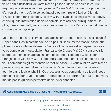
applicables dans le pays qui nous héberge. Toute information en-dehors de
votre nom d’utilisateur, de votre mot de passe et de votre adresse courriel
requise par « Association Française de Classe M & 10 » durant la procédure
d’enregistrement, qu’elle soit obligatoire ou non, reste à la discrétion de
« Association Française de Classe M & 10 ». Dans tous les cas, vous pouvez
choisir quelle information de votre compte sera affichée publiquement. De
plus, dans votre profil, vous pouvez souscrire ou non à l’envoi automatique de
courriel par le logiciel phpBB.
Votre mot de passe est crypté (hashage à sens unique) afin qu’il soit sécurisé.
Cependant, il est recommandé de ne pas utiliser le même mot de passe sur
plusieurs sites Internet différents. Votre mot de passe est le moyen d’accès à
votre compte sur « Association Française de Classe M & 10 », conservez-le
soigneusement et en aucun cas une personne affiliée de « Association
Française de Classe M & 10 », de phpBB ou une d’une tierce partie ne peut
vous demander légitimement votre mot de passe. Si vous oubliez votre mot de
passe, vous pouvez utiliser la fonction « J’ai oublié mon mot de passe »
fournie par le logiciel phpBB. Ce processus vous demandera de fournir votre
nom d’utilisateur et votre courriel, alors le logiciel phpBB générera un nouveau
mot de passe qui vous permettra de vous reconnecter.
Association Française de Classe M
Forum de l'Association Française de Classe M
Développé par
phpBB
® Forum Software © phpBB Limited
Traduit par
phpBB-fr.com
Confidentialité
|
Conditions