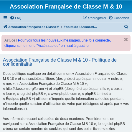
Association Française de Classe M & 10
FAQ
S’enregistrer
Connexion
R
Association Française de Classe M
Forum de l'Association Française de Classe M
e
Astuce !
Pour voir tous les nouveaux messages, une fois connecté,
c
cliquez sur le menu "Accès rapide" en haut à gauche
h
e
Association Française de Classe M & 10 - Politique de
r
confidentialité
c
Cette politique explique en détail comment « Association Française de Classe
h
M & 10 » et ses sociétés affiliées (désignés ci-après par « nous », « notre »,
e
« nos », « Association Française de Classe M & 10 »,
« http://classem.org/forum ») et phpBB (désigné ci-après par « ils », « eux »,
r
« leur », « logiciel phpBB », « www.phpbb.com », « phpBB Limited »,
« Équipes phpBB ») utilisent n’importe quelle information collectée pendant
n’importe quelle session d’utilisation de votre part (désignée ci-après par « vos
informations »).
Vos informations sont collectées de deux manières. Premièrement, en
naviguant sur « Association Française de Classe M & 10 », le logiciel phpBB
créera un certain nombre de cookies, qui sont des petits fichiers textes