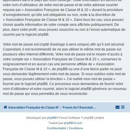
applicables dans le pays qui nous héberge. Toute information en-dehors de
votre nom d’utilisateur, de votre mot de passe et de votre adresse courriel
requise par « Association Française de Classe M & 10 » durant la procédure
d’enregistrement, qu’elle soit obligatoire ou non, reste à la discrétion de
« Association Française de Classe M & 10 ». Dans tous les cas, vous pouvez
choisir quelle information de votre compte sera affichée publiquement. De
plus, dans votre profil, vous pouvez souscrire ou non à l’envoi automatique de
courriel par le logiciel phpBB.
Votre mot de passe est crypté (hashage à sens unique) afin qu’il soit sécurisé.
Cependant, il est recommandé de ne pas utiliser le même mot de passe sur
plusieurs sites Internet différents. Votre mot de passe est le moyen d’accès à
votre compte sur « Association Française de Classe M & 10 », conservez-le
soigneusement et en aucun cas une personne affiliée de « Association
Française de Classe M & 10 », de phpBB ou une d’une tierce partie ne peut
vous demander légitimement votre mot de passe. Si vous oubliez votre mot de
passe, vous pouvez utiliser la fonction « J’ai oublié mon mot de passe »
fournie par le logiciel phpBB. Ce processus vous demandera de fournir votre
nom d’utilisateur et votre courriel, alors le logiciel phpBB générera un nouveau
mot de passe qui vous permettra de vous reconnecter.
Association Française de Classe M
Forum de l'Association Française de Classe M
Développé par
phpBB
® Forum Software © phpBB Limited
Traduit par
phpBB-fr.com
Confidentialité
|
Conditions