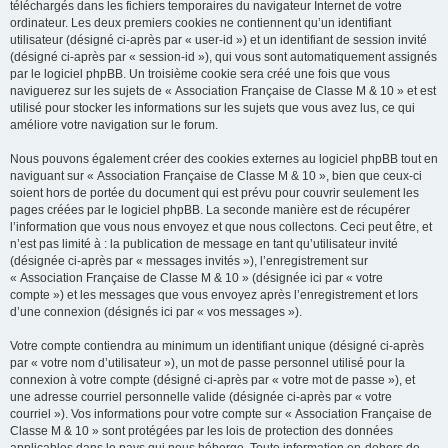
téléchargés dans les fichiers temporaires du navigateur Internet de votre
ordinateur. Les deux premiers cookies ne contiennent qu’un identifiant
utilisateur (désigné ci-après par « user-id ») et un identifiant de session invité
(désigné ci-après par « session-id »), qui vous sont automatiquement assignés
par le logiciel phpBB. Un troisième cookie sera créé une fois que vous
naviguerez sur les sujets de « Association Française de Classe M & 10 » et est
utilisé pour stocker les informations sur les sujets que vous avez lus, ce qui
améliore votre navigation sur le forum.
Nous pouvons également créer des cookies externes au logiciel phpBB tout en
naviguant sur « Association Française de Classe M & 10 », bien que ceux-ci
soient hors de portée du document qui est prévu pour couvrir seulement les
pages créées par le logiciel phpBB. La seconde manière est de récupérer
l’information que vous nous envoyez et que nous collectons. Ceci peut être, et
n’est pas limité à : la publication de message en tant qu’utilisateur invité
(désignée ci-après par « messages invités »), l’enregistrement sur
« Association Française de Classe M & 10 » (désignée ici par « votre
compte ») et les messages que vous envoyez après l’enregistrement et lors
d’une connexion (désignés ici par « vos messages »).
Votre compte contiendra au minimum un identifiant unique (désigné ci-après
par « votre nom d’utilisateur »), un mot de passe personnel utilisé pour la
connexion à votre compte (désigné ci-après par « votre mot de passe »), et
une adresse courriel personnelle valide (désignée ci-après par « votre
courriel »). Vos informations pour votre compte sur « Association Française de
Classe M & 10 » sont protégées par les lois de protection des données