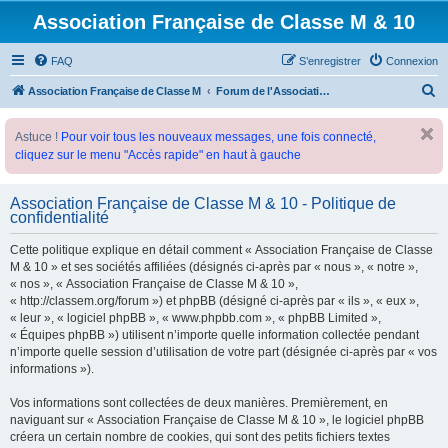
Association Française de Classe M & 10
FAQ
S’enregistrer
Connexion
R
Association Française de Classe M
Forum de l'Association Française de Classe M
e
Astuce !
Pour voir tous les nouveaux messages, une fois connecté,
c
cliquez sur le menu "Accès rapide" en haut à gauche
h
e
Association Française de Classe M & 10 - Politique de
r
confidentialité
c
Cette politique explique en détail comment « Association Française de Classe
h
M & 10 » et ses sociétés affiliées (désignés ci-après par « nous », « notre »,
e
« nos », « Association Française de Classe M & 10 »,
« http://classem.org/forum ») et phpBB (désigné ci-après par « ils », « eux »,
r
« leur », « logiciel phpBB », « www.phpbb.com », « phpBB Limited »,
« Équipes phpBB ») utilisent n’importe quelle information collectée pendant
n’importe quelle session d’utilisation de votre part (désignée ci-après par « vos
informations »).
Vos informations sont collectées de deux manières. Premièrement, en
naviguant sur « Association Française de Classe M & 10 », le logiciel phpBB
créera un certain nombre de cookies, qui sont des petits fichiers textes