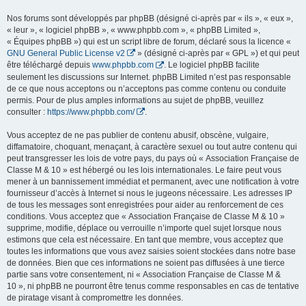
Nos forums sont développés par phpBB (désigné ci-après par « ils », « eux »,
« leur », « logiciel phpBB », « www.phpbb.com », « phpBB Limited »,
« Équipes phpBB ») qui est un script libre de forum, déclaré sous la licence «
GNU General Public License v2
» (désigné ci-après par « GPL ») et qui peut
être téléchargé depuis
www.phpbb.com
. Le logiciel phpBB facilite
seulement les discussions sur Internet. phpBB Limited n’est pas responsable
de ce que nous acceptons ou n’acceptons pas comme contenu ou conduite
permis. Pour de plus amples informations au sujet de phpBB, veuillez
consulter :
https://www.phpbb.com/
.
Vous acceptez de ne pas publier de contenu abusif, obscène, vulgaire,
diffamatoire, choquant, menaçant, à caractère sexuel ou tout autre contenu qui
peut transgresser les lois de votre pays, du pays où « Association Française de
Classe M & 10 » est hébergé ou les lois internationales. Le faire peut vous
mener à un bannissement immédiat et permanent, avec une notification à votre
fournisseur d’accès à Internet si nous le jugeons nécessaire. Les adresses IP
de tous les messages sont enregistrées pour aider au renforcement de ces
conditions. Vous acceptez que « Association Française de Classe M & 10 »
supprime, modifie, déplace ou verrouille n’importe quel sujet lorsque nous
estimons que cela est nécessaire. En tant que membre, vous acceptez que
toutes les informations que vous avez saisies soient stockées dans notre base
de données. Bien que ces informations ne soient pas diffusées à une tierce
partie sans votre consentement, ni « Association Française de Classe M &
10 », ni phpBB ne pourront être tenus comme responsables en cas de tentative
de piratage visant à compromettre les données.