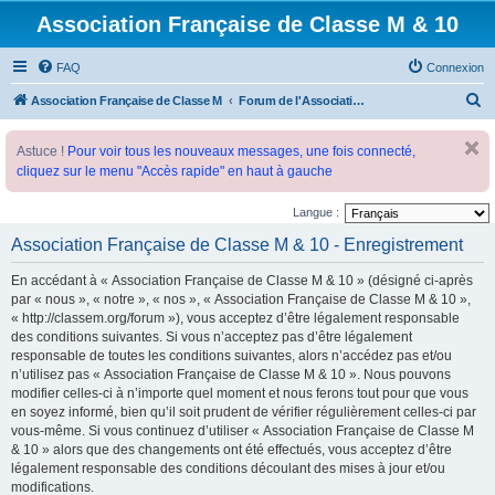
Association Française de Classe M & 10
FAQ
Connexion
R
Association Française de Classe M
Forum de l'Association Française de Classe M
e
Astuce !
Pour voir tous les nouveaux messages, une fois connecté,
c
cliquez sur le menu "Accès rapide" en haut à gauche
h
e
Langue :
r
Association Française de Classe M & 10 - Enregistrement
c
En accédant à « Association Française de Classe M & 10 » (désigné ci-après
h
par « nous », « notre », « nos », « Association Française de Classe M & 10 »,
e
« http://classem.org/forum »), vous acceptez d’être légalement responsable
des conditions suivantes. Si vous n’acceptez pas d’être légalement
r
responsable de toutes les conditions suivantes, alors n’accédez pas et/ou
n’utilisez pas « Association Française de Classe M & 10 ». Nous pouvons
modifier celles-ci à n’importe quel moment et nous ferons tout pour que vous
en soyez informé, bien qu’il soit prudent de vérifier régulièrement celles-ci par
vous-même. Si vous continuez d’utiliser « Association Française de Classe M
& 10 » alors que des changements ont été effectués, vous acceptez d’être
légalement responsable des conditions découlant des mises à jour et/ou
modifications.