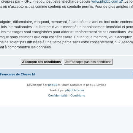
 ci-après par « GPL ») et qui peut être téléchargé depuis
www.phpbb.com
. Le l
 ou n’acceptons pas comme contenu ou conduite permis. Pour de plus amples infor
lgaire, diffamatoire, choquant, menaçant, à caractère sexuel ou tout autre contenu 
lois internationales. Le faire peut vous mener à un bannissement immédiat et perma
us les messages sont enregistrées pour aider au renforcement de ces conditions. V
lorsque nous estimons que cela est nécessaire. En tant que membre, vous acceptez 
s ne soient pas diffusées à une tierce partie sans votre consentement, ni « Associ
ant à compromettre les données.
 Française de Classe M
Développé par
phpBB
® Forum Software © phpBB Limited
Traduit par
phpBB-fr.com
Confidentialité
|
Conditions