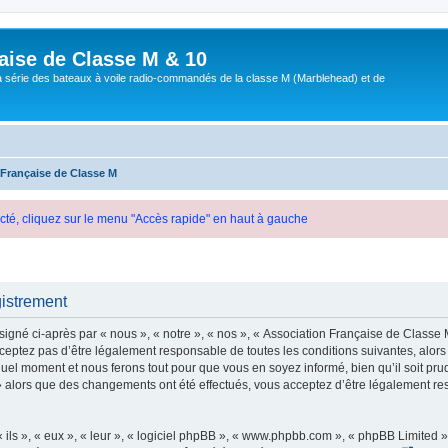
aise de Classe M & 10
a série des bateaux à voile radio-commandés de la classe M (Marblehead) et de
 Française de Classe M
cté, cliquez sur le menu "Accès rapide" en haut à gauche
gistrement
gné ci-après par « nous », « notre », « nos », « Association Française de Classe M 
eptez pas d’être légalement responsable de toutes les conditions suivantes, alors 
uel moment et nous ferons tout pour que vous en soyez informé, bien qu’il soit pru
 » alors que des changements ont été effectués, vous acceptez d’être légalement re
ls », « eux », « leur », « logiciel phpBB », « www.phpbb.com », « phpBB Limited »,