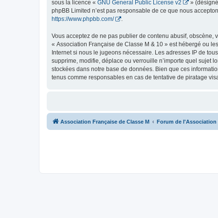
sous la licence «
GNU General Public License v2
» (désigné
phpBB Limited n’est pas responsable de ce que nous acceptons
https://www.phpbb.com/
.
Vous acceptez de ne pas publier de contenu abusif, obscène, vu
« Association Française de Classe M & 10 » est hébergé ou les 
Internet si nous le jugeons nécessaire. Les adresses IP de to
supprime, modifie, déplace ou verrouille n’importe quel sujet 
stockées dans notre base de données. Bien que ces information
tenus comme responsables en cas de tentative de piratage vis
Association Française de Classe M
Forum de l'Association