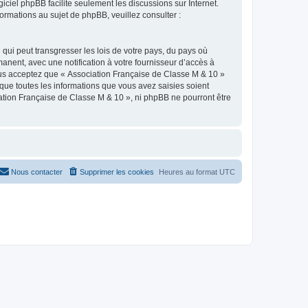
ogiciel phpBB facilite seulement les discussions sur Internet.
mations au sujet de phpBB, veuillez consulter :
qui peut transgresser les lois de votre pays, du pays où
nent, avec une notification à votre fournisseur d’accès à
ous acceptez que « Association Française de Classe M & 10 »
que toutes les informations que vous avez saisies soient
ation Française de Classe M & 10 », ni phpBB ne pourront être
Nous contacter
Supprimer les cookies
Heures au format
UTC