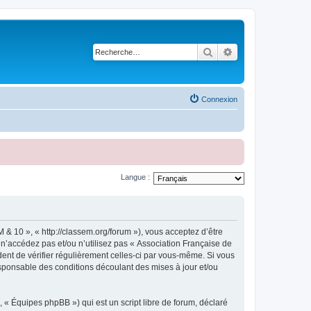
Rechercher
Recherche avancé
Connexion
Langue :
& 10 », « http://classem.org/forum »), vous acceptez d’être
n’accédez pas et/ou n’utilisez pas « Association Française de
dent de vérifier régulièrement celles-ci par vous-même. Si vous
sponsable des conditions découlant des mises à jour et/ou
 « Équipes phpBB ») qui est un script libre de forum, déclaré