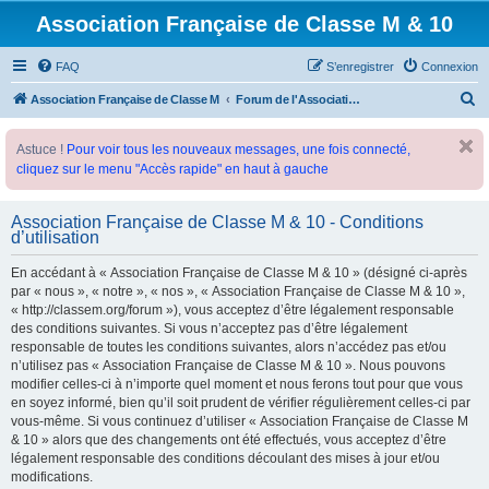
Association Française de Classe M & 10
FAQ
S’enregistrer
Connexion
R
Association Française de Classe M
Forum de l'Association Française de Classe M
e
Astuce !
Pour voir tous les nouveaux messages, une fois connecté,
c
cliquez sur le menu "Accès rapide" en haut à gauche
h
e
Association Française de Classe M & 10 - Conditions
r
d’utilisation
c
En accédant à « Association Française de Classe M & 10 » (désigné ci-après
h
par « nous », « notre », « nos », « Association Française de Classe M & 10 »,
e
« http://classem.org/forum »), vous acceptez d’être légalement responsable
des conditions suivantes. Si vous n’acceptez pas d’être légalement
r
responsable de toutes les conditions suivantes, alors n’accédez pas et/ou
n’utilisez pas « Association Française de Classe M & 10 ». Nous pouvons
modifier celles-ci à n’importe quel moment et nous ferons tout pour que vous
en soyez informé, bien qu’il soit prudent de vérifier régulièrement celles-ci par
vous-même. Si vous continuez d’utiliser « Association Française de Classe M
& 10 » alors que des changements ont été effectués, vous acceptez d’être
légalement responsable des conditions découlant des mises à jour et/ou
modifications.