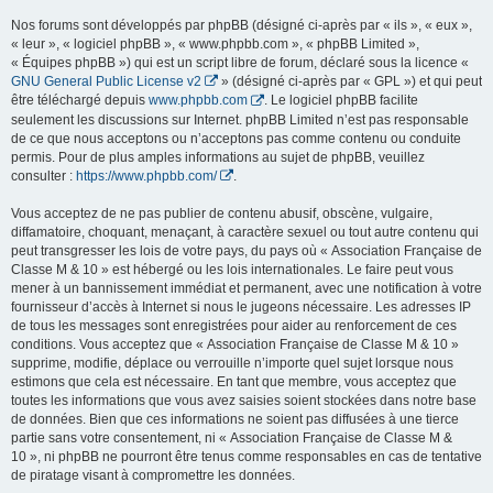
Nos forums sont développés par phpBB (désigné ci-après par « ils », « eux »,
« leur », « logiciel phpBB », « www.phpbb.com », « phpBB Limited »,
« Équipes phpBB ») qui est un script libre de forum, déclaré sous la licence «
GNU General Public License v2
» (désigné ci-après par « GPL ») et qui peut
être téléchargé depuis
www.phpbb.com
. Le logiciel phpBB facilite
seulement les discussions sur Internet. phpBB Limited n’est pas responsable
de ce que nous acceptons ou n’acceptons pas comme contenu ou conduite
permis. Pour de plus amples informations au sujet de phpBB, veuillez
consulter :
https://www.phpbb.com/
.
Vous acceptez de ne pas publier de contenu abusif, obscène, vulgaire,
diffamatoire, choquant, menaçant, à caractère sexuel ou tout autre contenu qui
peut transgresser les lois de votre pays, du pays où « Association Française de
Classe M & 10 » est hébergé ou les lois internationales. Le faire peut vous
mener à un bannissement immédiat et permanent, avec une notification à votre
fournisseur d’accès à Internet si nous le jugeons nécessaire. Les adresses IP
de tous les messages sont enregistrées pour aider au renforcement de ces
conditions. Vous acceptez que « Association Française de Classe M & 10 »
supprime, modifie, déplace ou verrouille n’importe quel sujet lorsque nous
estimons que cela est nécessaire. En tant que membre, vous acceptez que
toutes les informations que vous avez saisies soient stockées dans notre base
de données. Bien que ces informations ne soient pas diffusées à une tierce
partie sans votre consentement, ni « Association Française de Classe M &
10 », ni phpBB ne pourront être tenus comme responsables en cas de tentative
de piratage visant à compromettre les données.