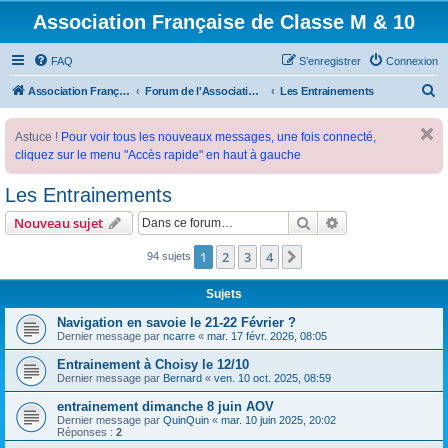
Association Française de Classe M & 10
FAQ
S’enregistrer
Connexion
R
Association Française de Classe M
Forum de l'Association Française de Classe M
Les Entrainements
e
Astuce !
Pour voir tous les nouveaux messages, une fois connecté,
c
cliquez sur le menu "Accès rapide" en haut à gauche
h
e
Les Entrainements
r
Rechercher
Recherche avanc
Nouveau sujet
c
1
2
3
4
Suivante
94 sujets
h
e
Sujets
r
Navigation en savoie le 21-22 Février ?
Dernier message par
ncarre
«
mar. 17 févr. 2026, 08:05
Entrainement à Choisy le 12/10
Dernier message par
Bernard
«
ven. 10 oct. 2025, 08:59
entrainement dimanche 8 juin AOV
Dernier message par
QuinQuin
«
mar. 10 juin 2025, 20:02
Réponses :
2