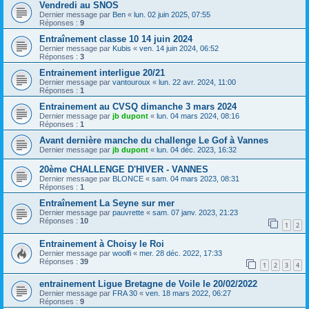
Vendredi au SNOS
Dernier message par
Ben
«
lun. 02 juin 2025, 07:55
Réponses :
9
Entraînement classe 10 14 juin 2024
Dernier message par
Kubis
«
ven. 14 juin 2024, 06:52
Réponses :
3
Entrainement interligue 20/21
Dernier message par
vantouroux
«
lun. 22 avr. 2024, 11:00
Réponses :
1
Entrainement au CVSQ dimanche 3 mars 2024
Dernier message par
jb dupont
«
lun. 04 mars 2024, 08:16
Réponses :
1
Avant dernière manche du challenge Le Gof à Vannes
Dernier message par
jb dupont
«
lun. 04 déc. 2023, 16:32
20ème CHALLENGE D'HIVER - VANNES
Dernier message par
BLONCE
«
sam. 04 mars 2023, 08:31
Réponses :
1
Entraînement La Seyne sur mer
Dernier message par
pauvrette
«
sam. 07 janv. 2023, 21:23
Réponses :
10
1
2
Entrainement à Choisy le Roi
Dernier message par
woolfi
«
mer. 28 déc. 2022, 17:33
Réponses :
39
1
2
3
4
entrainement Ligue Bretagne de Voile le 20/02/2022
Dernier message par
FRA 30
«
ven. 18 mars 2022, 06:27
Réponses :
9