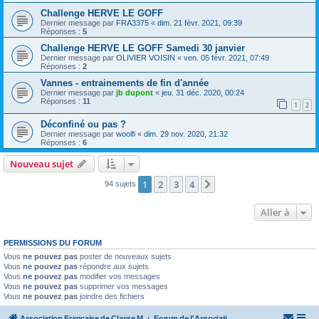
Challenge HERVE LE GOFF
Dernier message par
FRA3375
«
dim. 21 févr. 2021, 09:39
Réponses :
5
Challenge HERVE LE GOFF Samedi 30 janvier
Dernier message par
OLIVIER VOISIN
«
ven. 05 févr. 2021, 07:49
Réponses :
2
Vannes - entrainements de fin d'année
Dernier message par
jb dupont
«
jeu. 31 déc. 2020, 00:24
Réponses :
11
1
2
Déconfiné ou pas ?
Dernier message par
woolfi
«
dim. 29 nov. 2020, 21:32
Réponses :
6
Nouveau sujet
1
2
3
4
Suivante
94 sujets
Aller à
PERMISSIONS DU FORUM
Vous
ne pouvez pas
poster de nouveaux sujets
Vous
ne pouvez pas
répondre aux sujets
Vous
ne pouvez pas
modifier vos messages
Vous
ne pouvez pas
supprimer vos messages
Vous
ne pouvez pas
joindre des fichiers
Association Française de Classe M
Forum de l'Association Française de Classe M