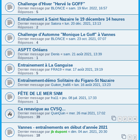
Challenge d'Hiver "Hervé le GOFF"
Dernier message par
BLONCE
«
sam. 19 févr. 2022, 16:57
Réponses :
5
Entraînement à Saint Nazaire le 19 décembre 14 heures
Dernier message par
Satora
«
lun. 20 déc. 2021, 13:13
Réponses :
2
Challenge d'Automne "Monique Le Goff" à Vannes
Dernier message par
BLONCE
«
sam. 23 oct. 2021, 07:07
Réponses :
4
ASPTT Orléans
Dernier message par
Denis
«
sam. 21 août 2021, 13:39
Réponses :
1
Entrainement à La Ganguise
Dernier message par
FRA19
«
mar. 17 août 2021, 19:19
Réponses :
5
Entraînement-démo Solitaire du Figaro-St Nazaire
Dernier message par
Guiton_fra66
«
lun. 16 août 2021, 13:23
FÊTE DE LE MER SNM
Dernier message par
fra11
«
jeu. 08 juil. 2021, 17:33
Réponses :
1
Ca renavigue au CVSQ...
Dernier message par
QuinQuin
«
mer. 26 mai 2021, 17:02
Réponses :
39
1
2
3
4
Vannes - entraînements en début d'année 2021
Dernier message par
jb dupont
«
dim. 04 avr. 2021, 20:30
Réponses :
18
1
2