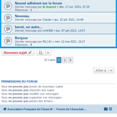
Nouvel adhérent sur le forum
Dernier message par
jb dupont
«
dim. 17 oct. 2021, 07:25
Réponses :
1
Nouveau.
Dernier message par
Claude
«
jeu. 22 juil. 2021, 14:48
hervé, un autre...
Dernier message par
rv44380
«
lun. 07 juin 2021, 14:57
Bonjour
Dernier message par
IRL141
«
mer. 12 mai 2021, 16:27
Réponses :
4
Nouveau sujet
1
2
Suivante
26 sujets
Aller à
PERMISSIONS DU FORUM
Vous
ne pouvez pas
poster de nouveaux sujets
Vous
ne pouvez pas
répondre aux sujets
Vous
ne pouvez pas
modifier vos messages
Vous
ne pouvez pas
supprimer vos messages
Vous
ne pouvez pas
joindre des fichiers
Association Française de Classe M
Forum de l'Association Française de Classe M