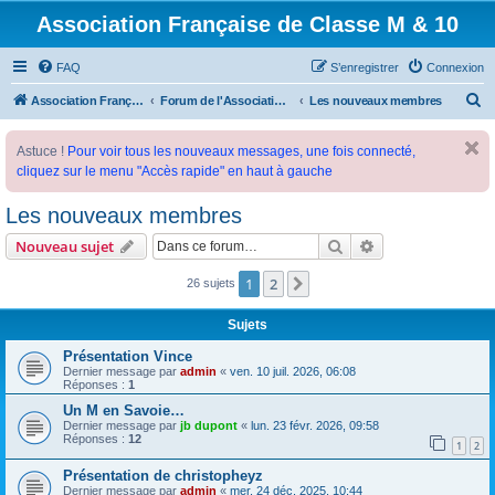
Association Française de Classe M & 10
FAQ
S’enregistrer
Connexion
R
Association Française de Classe M
Forum de l'Association Française de Classe M
Les nouveaux membres
e
Astuce !
Pour voir tous les nouveaux messages, une fois connecté,
c
cliquez sur le menu "Accès rapide" en haut à gauche
h
e
Les nouveaux membres
r
Rechercher
Recherche avanc
Nouveau sujet
c
1
2
Suivante
26 sujets
h
e
Sujets
r
Présentation Vince
Dernier message par
admin
«
ven. 10 juil. 2026, 06:08
Réponses :
1
Un M en Savoie…
Dernier message par
jb dupont
«
lun. 23 févr. 2026, 09:58
Réponses :
12
1
2
Présentation de christopheyz
Dernier message par
admin
«
mer. 24 déc. 2025, 10:44