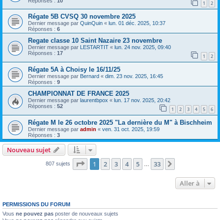
Réponses :
10
1
2
Régate 5B CVSQ 30 novembre 2025
Dernier message par
QuinQuin
«
lun. 01 déc. 2025, 10:37
Réponses :
6
Regate classe 10 Saint Nazaire 23 novembre
Dernier message par
LESTARTIT
«
lun. 24 nov. 2025, 09:40
Réponses :
17
1
2
Régate 5A à Choisy le 16/11/25
Dernier message par
Bernard
«
dim. 23 nov. 2025, 16:45
Réponses :
9
CHAMPIONNAT DE FRANCE 2025
Dernier message par
laurentbpox
«
lun. 17 nov. 2025, 20:42
Réponses :
52
1
2
3
4
5
6
Régate M le 26 octobre 2025 "La dernière du M" à Bischheim
Dernier message par
admin
«
ven. 31 oct. 2025, 19:59
Réponses :
3
Nouveau sujet
Page
1
sur
33
1
2
3
4
5
33
Suivante
807 sujets
…
Aller à
PERMISSIONS DU FORUM
Vous
ne pouvez pas
poster de nouveaux sujets