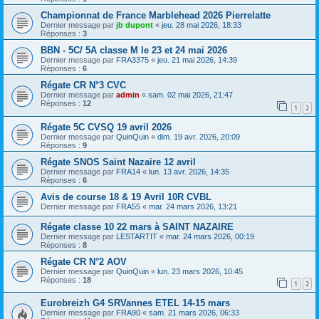
Championnat de France Marblehead 2026 Pierrelatte
Dernier message par
jb dupont
«
jeu. 28 mai 2026, 18:33
Réponses :
3
BBN - 5C/ 5A classe M le 23 et 24 mai 2026
Dernier message par
FRA3375
«
jeu. 21 mai 2026, 14:39
Réponses :
6
Régate CR N°3 CVC
Dernier message par
admin
«
sam. 02 mai 2026, 21:47
Réponses :
12
1
2
Régate 5C CVSQ 19 avril 2026
Dernier message par
QuinQuin
«
dim. 19 avr. 2026, 20:09
Réponses :
9
Régate SNOS Saint Nazaire 12 avril
Dernier message par
FRA14
«
lun. 13 avr. 2026, 14:35
Réponses :
6
Avis de course 18 & 19 Avril 10R CVBL
Dernier message par
FRA55
«
mar. 24 mars 2026, 13:21
Régate classe 10 22 mars à SAINT NAZAIRE
Dernier message par
LESTARTIT
«
mar. 24 mars 2026, 00:19
Réponses :
8
Régate CR N°2 AOV
Dernier message par
QuinQuin
«
lun. 23 mars 2026, 10:45
Réponses :
18
1
2
Eurobreizh G4 SRVannes ETEL 14-15 mars
Dernier message par
FRA90
«
sam. 21 mars 2026, 06:33