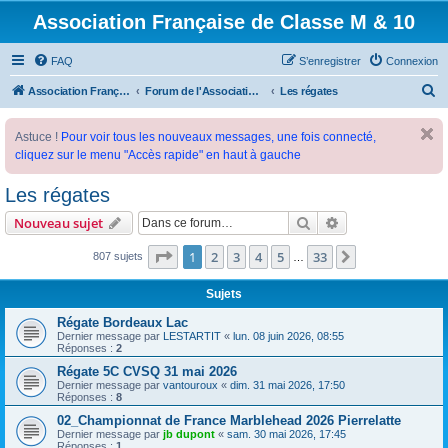
Association Française de Classe M & 10
FAQ
S’enregistrer
Connexion
R
Association Française de Classe M
Forum de l'Association Française de Classe M
Les régates
e
Astuce !
Pour voir tous les nouveaux messages, une fois connecté,
c
cliquez sur le menu "Accès rapide" en haut à gauche
h
e
Les régates
r
Rechercher
Recherche avanc
Nouveau sujet
c
Page
1
sur
33
1
2
3
4
5
33
Suivante
807 sujets
…
h
e
Sujets
r
Régate Bordeaux Lac
Dernier message par
LESTARTIT
«
lun. 08 juin 2026, 08:55
Réponses :
2
Régate 5C CVSQ 31 mai 2026
Dernier message par
vantouroux
«
dim. 31 mai 2026, 17:50
Réponses :
8
02_Championnat de France Marblehead 2026 Pierrelatte
Dernier message par
jb dupont
«
sam. 30 mai 2026, 17:45
Réponses :
1