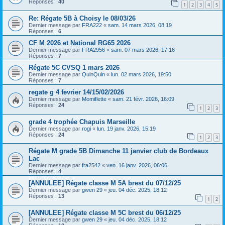
Réponses :
40
1
2
3
4
5
Re: Régate 5B à Choisy le 08/03/26
Dernier message par
FRA222
«
sam. 14 mars 2026, 08:19
Réponses :
6
CF M 2026 et National RG65 2026
Dernier message par
FRA2956
«
sam. 07 mars 2026, 17:16
Réponses :
7
Régate 5C CVSQ 1 mars 2026
Dernier message par
QuinQuin
«
lun. 02 mars 2026, 19:50
Réponses :
7
regate g 4 fevrier 14/15/02/2026
Dernier message par
Momiflette
«
sam. 21 févr. 2026, 16:09
Réponses :
24
1
2
3
grade 4 trophée Chapuis Marseille
Dernier message par
rogi
«
lun. 19 janv. 2026, 15:19
Réponses :
24
1
2
3
Régate M grade 5B Dimanche 11 janvier club de Bordeaux
Lac
Dernier message par
fra2542
«
ven. 16 janv. 2026, 06:06
Réponses :
4
[ANNULEE] Régate classe M 5A brest du 07/12/25
Dernier message par
gwen 29
«
jeu. 04 déc. 2025, 18:12
Réponses :
13
1
2
[ANNULEE] Régate classe M 5C brest du 06/12/25
Dernier message par
gwen 29
«
jeu. 04 déc. 2025, 18:12