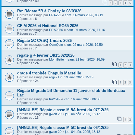
Réponses :
40
1
2
3
4
5
Re: Régate 5B à Choisy le 08/03/26
Dernier message par
FRA222
«
sam. 14 mars 2026, 08:19
Réponses :
6
CF M 2026 et National RG65 2026
Dernier message par
FRA2956
«
sam. 07 mars 2026, 17:16
Réponses :
7
Régate 5C CVSQ 1 mars 2026
Dernier message par
QuinQuin
«
lun. 02 mars 2026, 19:50
Réponses :
7
regate g 4 fevrier 14/15/02/2026
Dernier message par
Momiflette
«
sam. 21 févr. 2026, 16:09
Réponses :
24
1
2
3
grade 4 trophée Chapuis Marseille
Dernier message par
rogi
«
lun. 19 janv. 2026, 15:19
Réponses :
24
1
2
3
Régate M grade 5B Dimanche 11 janvier club de Bordeaux
Lac
Dernier message par
fra2542
«
ven. 16 janv. 2026, 06:06
Réponses :
4
[ANNULEE] Régate classe M 5A brest du 07/12/25
Dernier message par
gwen 29
«
jeu. 04 déc. 2025, 18:12
Réponses :
13
1
2
[ANNULEE] Régate classe M 5C brest du 06/12/25
Dernier message par
gwen 29
«
jeu. 04 déc. 2025, 18:12