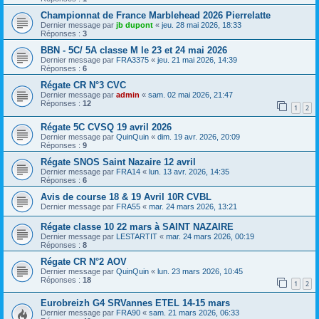
Championnat de France Marblehead 2026 Pierrelatte
Dernier message par
jb dupont
«
jeu. 28 mai 2026, 18:33
Réponses :
3
BBN - 5C/ 5A classe M le 23 et 24 mai 2026
Dernier message par
FRA3375
«
jeu. 21 mai 2026, 14:39
Réponses :
6
Régate CR N°3 CVC
Dernier message par
admin
«
sam. 02 mai 2026, 21:47
Réponses :
12
1
2
Régate 5C CVSQ 19 avril 2026
Dernier message par
QuinQuin
«
dim. 19 avr. 2026, 20:09
Réponses :
9
Régate SNOS Saint Nazaire 12 avril
Dernier message par
FRA14
«
lun. 13 avr. 2026, 14:35
Réponses :
6
Avis de course 18 & 19 Avril 10R CVBL
Dernier message par
FRA55
«
mar. 24 mars 2026, 13:21
Régate classe 10 22 mars à SAINT NAZAIRE
Dernier message par
LESTARTIT
«
mar. 24 mars 2026, 00:19
Réponses :
8
Régate CR N°2 AOV
Dernier message par
QuinQuin
«
lun. 23 mars 2026, 10:45
Réponses :
18
1
2
Eurobreizh G4 SRVannes ETEL 14-15 mars
Dernier message par
FRA90
«
sam. 21 mars 2026, 06:33