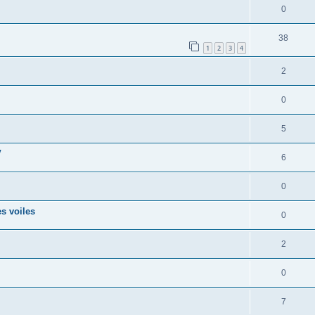
0
38
1
2
3
4
2
0
5
V
6
0
s voiles
0
2
0
7