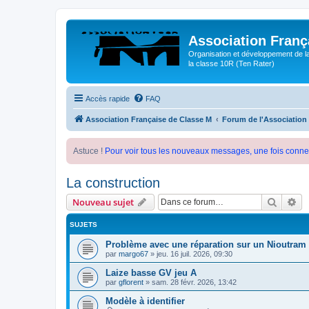
Association Franç
Organisation et développement de l
la classe 10R (Ten Rater)
Accès rapide
FAQ
Association Française de Classe M
Forum de l'Association
Astuce !
Pour voir tous les nouveaux messages, une fois conne
La construction
Recher
Re
Nouveau sujet
SUJETS
Problème avec une réparation sur un Nioutram
par
margo67
»
jeu. 16 juil. 2026, 09:30
Laize basse GV jeu A
par
gflorent
»
sam. 28 févr. 2026, 13:42
Modèle à identifier