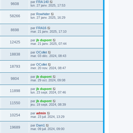
par
FRA 140
9608
lun. 27 janv. 2025, 17:53
par
Rowhider
58266
lun. 27 janv. 2025, 16:29
par
FRA16
8698
mar. 21 janv. 2025, 17:10
par
jb dupont
12425
mar. 21 janv. 2025, 07:44
par
OCollet
18838
mar. 03 déc. 2024, 08:43
par
OCollet
18793
mer. 20 nov. 2024, 08:47
par
jb dupont
9804
mar. 29 oct. 2024, 09:08
par
jb dupont
11898
lun. 23 sept. 2024, 07:46
par
jb dupont
11550
jeu. 19 sept. 2024, 08:39
par
admin
10254
mar. 23 juil. 2024, 13:29
par
Dam1
19689
mar. 09 juil. 2024, 09:00