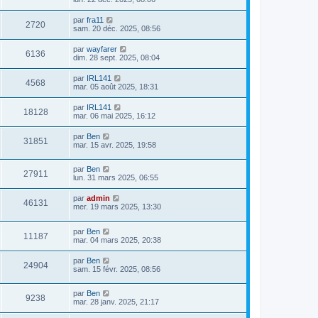
par
fra11
2720
sam. 20 déc. 2025, 08:56
par
wayfarer
6136
dim. 28 sept. 2025, 08:04
par
IRL141
4568
mar. 05 août 2025, 18:31
par
IRL141
18128
mar. 06 mai 2025, 16:12
par
Ben
31851
mar. 15 avr. 2025, 19:58
par
Ben
27911
lun. 31 mars 2025, 06:55
par
admin
46131
mer. 19 mars 2025, 13:30
par
Ben
11187
mar. 04 mars 2025, 20:38
par
Ben
24904
sam. 15 févr. 2025, 08:56
par
Ben
9238
mar. 28 janv. 2025, 21:17