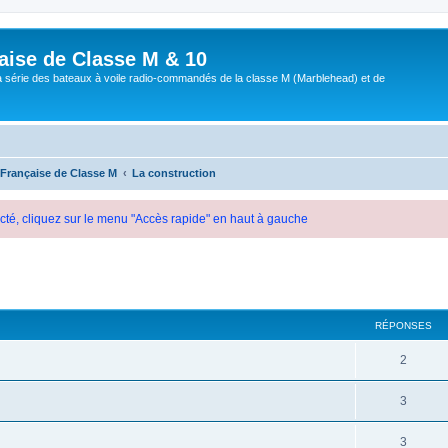
aise de Classe M & 10
a série des bateaux à voile radio-commandés de la classe M (Marblehead) et de
 Française de Classe M
La construction
cté, cliquez sur le menu "Accès rapide" en haut à gauche
cher
cherche avancée
RÉPONSES
2
3
3