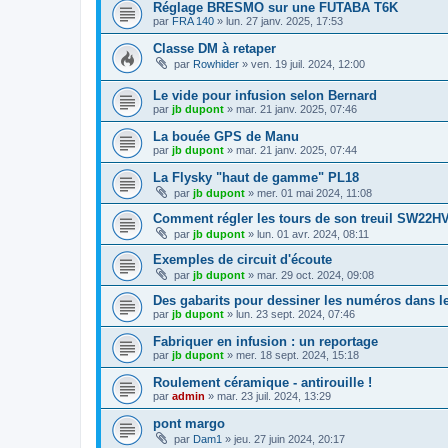
Réglage BRESMO sur une FUTABA T6K
par
FRA 140
»
lun. 27 janv. 2025, 17:53
Classe DM à retaper
par
Rowhider
»
ven. 19 juil. 2024, 12:00
Le vide pour infusion selon Bernard
par
jb dupont
»
mar. 21 janv. 2025, 07:46
La bouée GPS de Manu
par
jb dupont
»
mar. 21 janv. 2025, 07:44
La Flysky "haut de gamme" PL18
par
jb dupont
»
mer. 01 mai 2024, 11:08
Comment régler les tours de son treuil SW22H
par
jb dupont
»
lun. 01 avr. 2024, 08:11
Exemples de circuit d'écoute
par
jb dupont
»
mar. 29 oct. 2024, 09:08
Des gabarits pour dessiner les numéros dans le
par
jb dupont
»
lun. 23 sept. 2024, 07:46
Fabriquer en infusion : un reportage
par
jb dupont
»
mer. 18 sept. 2024, 15:18
Roulement céramique - antirouille !
par
admin
»
mar. 23 juil. 2024, 13:29
pont margo
par
Dam1
»
jeu. 27 juin 2024, 20:17