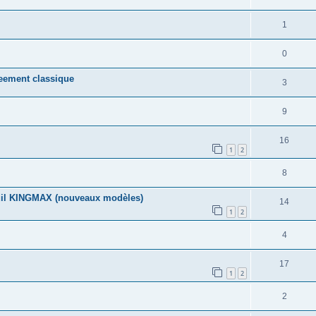
1
0
reement classique
3
9
16
1
2
8
euil KINGMAX (nouveaux modèles)
14
1
2
4
17
1
2
2