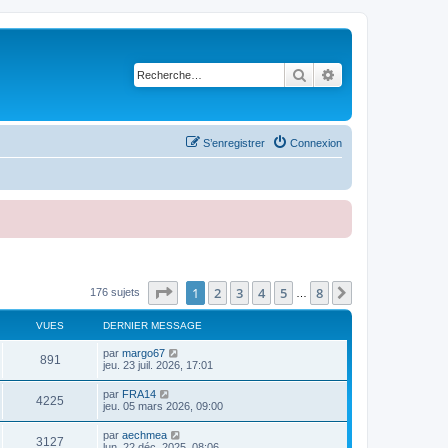
Rechercher
Recherche avancé
S’enregistrer
Connexion
Page
1
sur
8
1
2
3
4
5
8
Suivante
176 sujets
…
VUES
DERNIER MESSAGE
par
margo67
891
jeu. 23 juil. 2026, 17:01
par
FRA14
4225
jeu. 05 mars 2026, 09:00
par
aechmea
3127
lun. 22 déc. 2025, 08:06