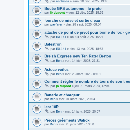
par
aechmea
»
sam. 20 déc. 2025, 19:10
Bouée GPS autonome - le proto
par
jb dupont
»
ven. 12 déc. 2025, 18:35
fourche de mise et sortie d eau
par
wayfarer
»
dim. 28 sept. 2025, 08:04
attache de point de pivot pour bome de foc - g
par
IRL141
»
lun. 04 août 2025, 15:27
Balestron
par
IRL141
»
dim. 13 avr. 2025, 18:57
Breizh Express new Ten Rater Breton
par
Ben
»
ven. 14 févr. 2025, 21:31
Astuce voiles
par
Ben
»
mar. 25 mars 2025, 09:01
Comment régler le nombre de tours de son tr
par
jb dupont
»
jeu. 21 mars 2024, 12:04
Batterie et chargeur
par
Ben
»
mar. 04 mars 2025, 20:04
lest 10R
par
Ben
»
mar. 14 janv. 2025, 20:07
Pièces gréements Walicki
par
Ben
»
mar. 28 janv. 2025, 13:50