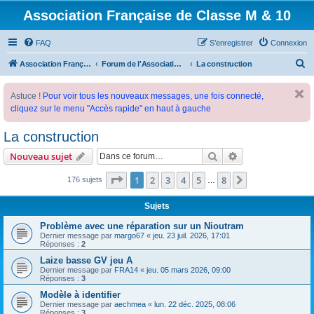
Association Française de Classe M & 10
FAQ
S’enregistrer
Connexion
R
Association Française de Classe M
Forum de l'Association Française de Classe M
La construction
e
Astuce !
Pour voir tous les nouveaux messages, une fois connecté,
c
cliquez sur le menu "Accès rapide" en haut à gauche
h
e
La construction
r
Rechercher
Recherche avanc
Nouveau sujet
c
Page
1
sur
8
1
2
3
4
5
8
Suivante
176 sujets
…
h
e
Sujets
r
Problème avec une réparation sur un Nioutram
Dernier message par
margo67
«
jeu. 23 juil. 2026, 17:01
Réponses :
2
Laize basse GV jeu A
Dernier message par
FRA14
«
jeu. 05 mars 2026, 09:00
Réponses :
3
Modèle à identifier
Dernier message par
aechmea
«
lun. 22 déc. 2025, 08:06
Réponses :
3