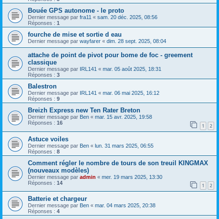
Bouée GPS autonome - le proto
Dernier message par
fra11
«
sam. 20 déc. 2025, 08:56
Réponses :
1
fourche de mise et sortie d eau
Dernier message par
wayfarer
«
dim. 28 sept. 2025, 08:04
attache de point de pivot pour bome de foc - greement
classique
Dernier message par
IRL141
«
mar. 05 août 2025, 18:31
Réponses :
3
Balestron
Dernier message par
IRL141
«
mar. 06 mai 2025, 16:12
Réponses :
9
Breizh Express new Ten Rater Breton
Dernier message par
Ben
«
mar. 15 avr. 2025, 19:58
Réponses :
16
1
2
Astuce voiles
Dernier message par
Ben
«
lun. 31 mars 2025, 06:55
Réponses :
8
Comment régler le nombre de tours de son treuil KINGMAX
(nouveaux modèles)
Dernier message par
admin
«
mer. 19 mars 2025, 13:30
Réponses :
14
1
2
Batterie et chargeur
Dernier message par
Ben
«
mar. 04 mars 2025, 20:38
Réponses :
4