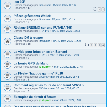
lest 10R
Dernier message par
Ben
«
sam. 15 févr. 2025, 08:56
Réponses :
17
1
2
Pièces gréements Walicki
Dernier message par
Ben
«
mar. 28 janv. 2025, 21:17
Réponses :
2
Réglage BRESMO sur une FUTABA T6K
Dernier message par
FRA 140
«
lun. 27 janv. 2025, 17:53
Classe DM à retaper
Dernier message par
Rowhider
«
lun. 27 janv. 2025, 16:29
Réponses :
38
1
2
3
4
Le vide pour infusion selon Bernard
Dernier message par
FRA16
«
mar. 21 janv. 2025, 17:10
Réponses :
2
La bouée GPS de Manu
Dernier message par
jb dupont
«
mar. 21 janv. 2025, 07:44
La Flysky "haut de gamme" PL18
Dernier message par
OCollet
«
mar. 03 déc. 2024, 08:43
Réponses :
5
Comment régler les tours de son treuil SW22HV
Dernier message par
OCollet
«
mer. 20 nov. 2024, 08:47
Réponses :
6
Exemples de circuit d'écoute
Dernier message par
jb dupont
«
mar. 29 oct. 2024, 09:08
Des gabarits pour dessiner les numéros dans les voiles