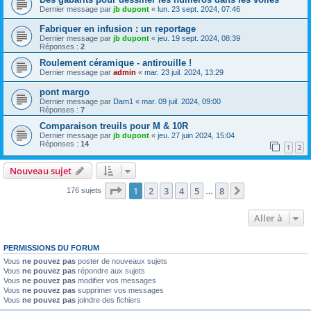
Dernier message par
jb dupont
«
lun. 23 sept. 2024, 07:46
Fabriquer en infusion : un reportage
Dernier message par
jb dupont
«
jeu. 19 sept. 2024, 08:39
Réponses :
2
Roulement céramique - antirouille !
Dernier message par
admin
«
mar. 23 juil. 2024, 13:29
pont margo
Dernier message par
Dam1
«
mar. 09 juil. 2024, 09:00
Réponses :
7
Comparaison treuils pour M & 10R
Dernier message par
jb dupont
«
jeu. 27 juin 2024, 15:04
Réponses :
14
1
2
Nouveau sujet
Page
1
sur
8
1
2
3
4
5
8
Suivante
176 sujets
…
Aller à
PERMISSIONS DU FORUM
Vous
ne pouvez pas
poster de nouveaux sujets
Vous
ne pouvez pas
répondre aux sujets
Vous
ne pouvez pas
modifier vos messages
Vous
ne pouvez pas
supprimer vos messages
Vous
ne pouvez pas
joindre des fichiers