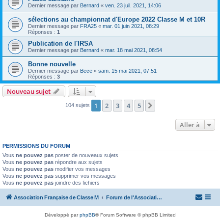
Dernier message par
Bernard
«
ven. 23 juil. 2021, 14:06
sélections au championnat d'Europe 2022 Classe M et 10R
Dernier message par
FRA25
«
mar. 01 juin 2021, 08:29
Réponses :
1
Publication de l'IRSA
Dernier message par
Bernard
«
mar. 18 mai 2021, 08:54
Bonne nouvelle
Dernier message par
Bece
«
sam. 15 mai 2021, 07:51
Réponses :
3
Nouveau sujet
1
2
3
4
5
Suivante
104 sujets
Aller à
PERMISSIONS DU FORUM
Vous
ne pouvez pas
poster de nouveaux sujets
Vous
ne pouvez pas
répondre aux sujets
Vous
ne pouvez pas
modifier vos messages
Vous
ne pouvez pas
supprimer vos messages
Vous
ne pouvez pas
joindre des fichiers
Association Française de Classe M
Forum de l'Association Française de Classe M
Développé par
phpBB
® Forum Software © phpBB Limited