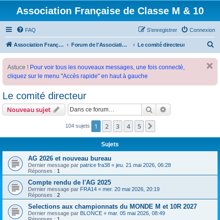
Association Française de Classe M & 10
FAQ
S’enregistrer
Connexion
R
Association Française de Classe M
Forum de l'Association Française de Classe M
Le comité directeur
e
Astuce !
Pour voir tous les nouveaux messages, une fois connecté,
c
cliquez sur le menu "Accès rapide" en haut à gauche
h
e
Le comité directeur
r
Rechercher
Recherche avanc
Nouveau sujet
c
1
2
3
4
5
Suivante
104 sujets
h
e
Sujets
r
AG 2026 et nouveau bureau
Dernier message par
patrice fra38
«
jeu. 21 mai 2026, 06:28
Réponses :
1
Compte rendu de l'AG 2025
Dernier message par
FRA14
«
mer. 20 mai 2026, 20:19
Réponses :
2
Selections aux championnats du MONDE M et 10R 2027
Dernier message par
BLONCE
«
mar. 05 mai 2026, 08:49
Réponses :
1