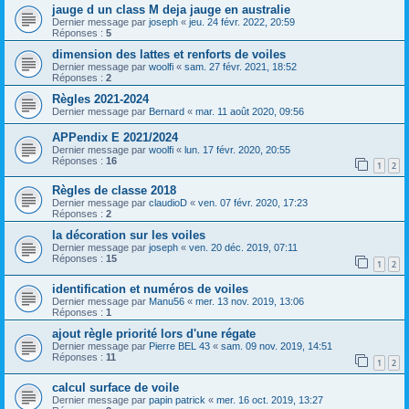
jauge d un class M deja jauge en australie
Dernier message par
joseph
«
jeu. 24 févr. 2022, 20:59
Réponses :
5
dimension des lattes et renforts de voiles
Dernier message par
woolfi
«
sam. 27 févr. 2021, 18:52
Réponses :
2
Règles 2021-2024
Dernier message par
Bernard
«
mar. 11 août 2020, 09:56
APPendix E 2021/2024
Dernier message par
woolfi
«
lun. 17 févr. 2020, 20:55
Réponses :
16
1
2
Règles de classe 2018
Dernier message par
claudioD
«
ven. 07 févr. 2020, 17:23
Réponses :
2
la décoration sur les voiles
Dernier message par
joseph
«
ven. 20 déc. 2019, 07:11
Réponses :
15
1
2
identification et numéros de voiles
Dernier message par
Manu56
«
mer. 13 nov. 2019, 13:06
Réponses :
1
ajout règle priorité lors d'une régate
Dernier message par
Pierre BEL 43
«
sam. 09 nov. 2019, 14:51
Réponses :
11
1
2
calcul surface de voile
Dernier message par
papin patrick
«
mer. 16 oct. 2019, 13:27