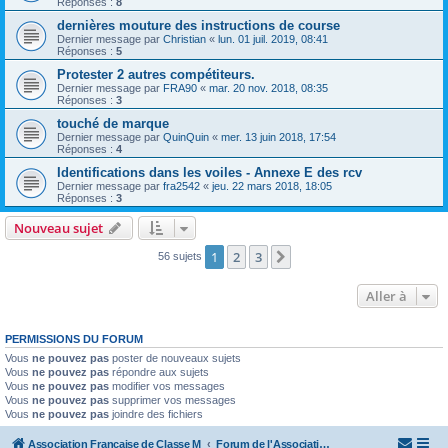
Réponses :
8
dernières mouture des instructions de course
Dernier message par
Christian
«
lun. 01 juil. 2019, 08:41
Réponses :
5
Protester 2 autres compétiteurs.
Dernier message par
FRA90
«
mar. 20 nov. 2018, 08:35
Réponses :
3
touché de marque
Dernier message par
QuinQuin
«
mer. 13 juin 2018, 17:54
Réponses :
4
Identifications dans les voiles - Annexe E des rcv
Dernier message par
fra2542
«
jeu. 22 mars 2018, 18:05
Réponses :
3
Nouveau sujet
1
2
3
Suivante
56 sujets
Aller à
PERMISSIONS DU FORUM
Vous
ne pouvez pas
poster de nouveaux sujets
Vous
ne pouvez pas
répondre aux sujets
Vous
ne pouvez pas
modifier vos messages
Vous
ne pouvez pas
supprimer vos messages
Vous
ne pouvez pas
joindre des fichiers
Association Française de Classe M
Forum de l'Association Française de Classe M