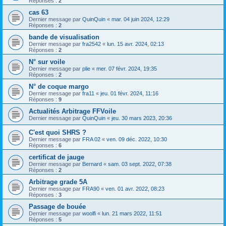
Réponses :
2
cas 63
Dernier message par
QuinQuin
«
mar. 04 juin 2024, 12:29
Réponses :
2
bande de visualisation
Dernier message par
fra2542
«
lun. 15 avr. 2024, 02:13
Réponses :
2
N° sur voile
Dernier message par
plie
«
mer. 07 févr. 2024, 19:35
Réponses :
2
N° de coque margo
Dernier message par
fra11
«
jeu. 01 févr. 2024, 11:16
Réponses :
9
Actualités Arbitrage FFVoile
Dernier message par
QuinQuin
«
jeu. 30 mars 2023, 20:36
C'est quoi SHRS ?
Dernier message par
FRA 02
«
ven. 09 déc. 2022, 10:30
Réponses :
6
certificat de jauge
Dernier message par
Bernard
«
sam. 03 sept. 2022, 07:38
Réponses :
2
Arbitrage grade 5A
Dernier message par
FRA90
«
ven. 01 avr. 2022, 08:23
Réponses :
3
Passage de bouée
Dernier message par
woolfi
«
lun. 21 mars 2022, 11:51
Réponses :
5