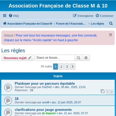
Association Française de Classe M & 10
FAQ
S’enregistrer
Connexion
R
Association Française de Classe M
Forum de l'Association Française de Classe M
Les règles
e
Astuce !
Pour voir tous les nouveaux messages, une fois connecté,
c
cliquez sur le menu "Accès rapide" en haut à gauche
h
e
Les règles
r
Rechercher
Recherche avanc
Nouveau sujet
c
1
2
3
Suivante
56 sujets
h
e
Sujets
r
Plaidoyer pour un parcours équitable
Dernier message par
fra2542
«
dim. 28 déc. 2025, 13:01
Réponses :
15
1
2
18
Dernier message par
woolfi
«
jeu. 12 juin 2025, 20:37
clarifications pour jauge greements
Dernier message par
jb dupont
«
lun. 21 avr. 2025, 07:27