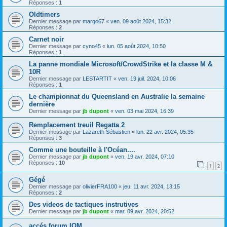
Réponses :
1
Oldtimers
Dernier message par
margo67
«
ven. 09 août 2024, 15:32
Réponses :
2
Carnet noir
Dernier message par
cyno45
«
lun. 05 août 2024, 10:50
Réponses :
1
La panne mondiale Microsoft/CrowdStrike et la classe M &
10R
Dernier message par
LESTARTIT
«
ven. 19 juil. 2024, 10:06
Réponses :
1
Le championnat du Queensland en Australie la semaine
dernière
Dernier message par
jb dupont
«
ven. 03 mai 2024, 16:39
Remplacement treuil Regatta 2
Dernier message par
Lazareth Sébastien
«
lun. 22 avr. 2024, 05:35
Réponses :
3
Comme une bouteille à l'Océan....
Dernier message par
jb dupont
«
ven. 19 avr. 2024, 07:10
Réponses :
10
1
2
Gégé
Dernier message par
olivierFRA100
«
jeu. 11 avr. 2024, 13:15
Réponses :
2
Des videos de tactiques instrutives
Dernier message par
jb dupont
«
mar. 09 avr. 2024, 20:52
accés forum IOM