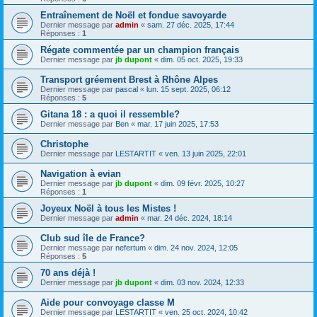
Entraînement de Noël et fondue savoyarde
Dernier message par
admin
«
sam. 27 déc. 2025, 17:44
Réponses :
1
Régate commentée par un champion français
Dernier message par
jb dupont
«
dim. 05 oct. 2025, 19:33
Transport gréement Brest à Rhône Alpes
Dernier message par
pascal
«
lun. 15 sept. 2025, 06:12
Réponses :
5
Gitana 18 : a quoi il ressemble?
Dernier message par
Ben
«
mar. 17 juin 2025, 17:53
Christophe
Dernier message par
LESTARTIT
«
ven. 13 juin 2025, 22:01
Navigation à evian
Dernier message par
jb dupont
«
dim. 09 févr. 2025, 10:27
Réponses :
1
Joyeux Noël à tous les Mistes !
Dernier message par
admin
«
mar. 24 déc. 2024, 18:14
Club sud île de France?
Dernier message par
nefertum
«
dim. 24 nov. 2024, 12:05
Réponses :
5
70 ans déjà !
Dernier message par
jb dupont
«
dim. 03 nov. 2024, 12:33
Aide pour convoyage classe M
Dernier message par
LESTARTIT
«
ven. 25 oct. 2024, 10:42