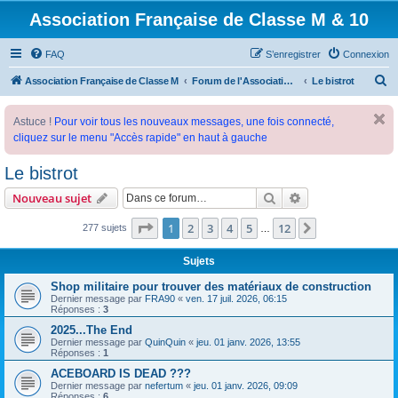
Association Française de Classe M & 10
FAQ
S’enregistrer
Connexion
R
Association Française de Classe M
Forum de l'Association Française de Classe M
Le bistrot
e
Astuce !
Pour voir tous les nouveaux messages, une fois connecté,
c
cliquez sur le menu "Accès rapide" en haut à gauche
h
e
Le bistrot
r
Rechercher
Recherche avanc
Nouveau sujet
c
Page
1
sur
12
1
2
3
4
5
12
Suivante
277 sujets
…
h
e
Sujets
r
Shop militaire pour trouver des matériaux de construction
Dernier message par
FRA90
«
ven. 17 juil. 2026, 06:15
Réponses :
3
2025...The End
Dernier message par
QuinQuin
«
jeu. 01 janv. 2026, 13:55
Réponses :
1
ACEBOARD IS DEAD ???
Dernier message par
nefertum
«
jeu. 01 janv. 2026, 09:09
Réponses :
6