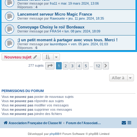
Dernier message par
fra11
«
mar. 19 mars 2024, 13:06
Réponses :
4
Lancement serveur Micro Magic France
Dernier message par
Rawouete
«
jeu. 11 janv. 2024, 18:35
Convoyage Choisy le roi/ Bordeaux
Dernier message par
FRA 54
«
lun. 08 janv. 2024, 18:09
;) un petit moment à partager avec vous tous. Merci !
Dernier message par
laurentbpox
«
ven. 05 janv. 2024, 01:03
Réponses :
6
Nouveau sujet
Page
1
sur
12
1
2
3
4
5
12
Suivante
277 sujets
…
Aller à
PERMISSIONS DU FORUM
Vous
ne pouvez pas
poster de nouveaux sujets
Vous
ne pouvez pas
répondre aux sujets
Vous
ne pouvez pas
modifier vos messages
Vous
ne pouvez pas
supprimer vos messages
Vous
ne pouvez pas
joindre des fichiers
Association Française de Classe M
Forum de l'Association Française de Classe M
Développé par
phpBB
® Forum Software © phpBB Limited