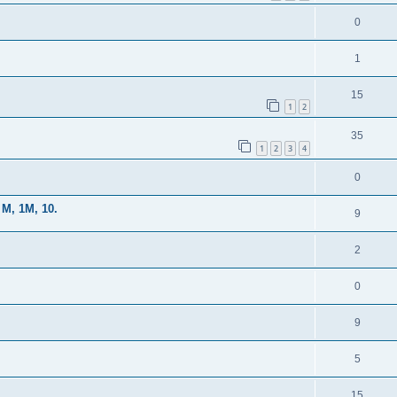
0
1
15
1
2
35
1
2
3
4
0
M, 1M, 10.
9
2
0
9
5
15