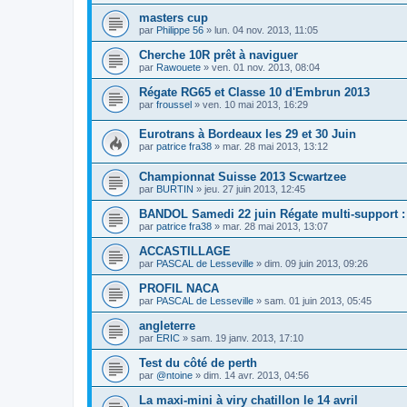
masters cup
par
Philippe 56
»
lun. 04 nov. 2013, 11:05
Cherche 10R prêt à naviguer
par
Rawouete
»
ven. 01 nov. 2013, 08:04
Régate RG65 et Classe 10 d'Embrun 2013
par
froussel
»
ven. 10 mai 2013, 16:29
Eurotrans à Bordeaux les 29 et 30 Juin
par
patrice fra38
»
mar. 28 mai 2013, 13:12
Championnat Suisse 2013 Scwartzee
par
BURTIN
»
jeu. 27 juin 2013, 12:45
BANDOL Samedi 22 juin Régate multi-support : 
par
patrice fra38
»
mar. 28 mai 2013, 13:07
ACCASTILLAGE
par
PASCAL de Lesseville
»
dim. 09 juin 2013, 09:26
PROFIL NACA
par
PASCAL de Lesseville
»
sam. 01 juin 2013, 05:45
angleterre
par
ERIC
»
sam. 19 janv. 2013, 17:10
Test du côté de perth
par
@ntoine
»
dim. 14 avr. 2013, 04:56
La maxi-mini à viry chatillon le 14 avril