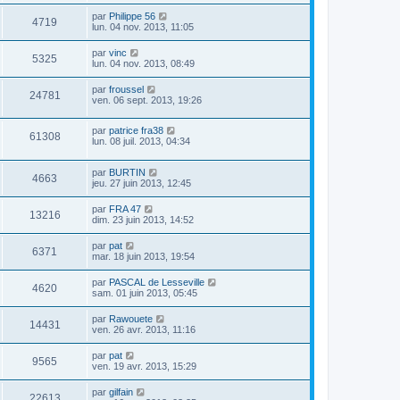
par
Philippe 56
4719
lun. 04 nov. 2013, 11:05
par
vinc
5325
lun. 04 nov. 2013, 08:49
par
froussel
24781
ven. 06 sept. 2013, 19:26
par
patrice fra38
61308
lun. 08 juil. 2013, 04:34
par
BURTIN
4663
jeu. 27 juin 2013, 12:45
par
FRA 47
13216
dim. 23 juin 2013, 14:52
par
pat
6371
mar. 18 juin 2013, 19:54
par
PASCAL de Lesseville
4620
sam. 01 juin 2013, 05:45
par
Rawouete
14431
ven. 26 avr. 2013, 11:16
par
pat
9565
ven. 19 avr. 2013, 15:29
par
gilfain
22613