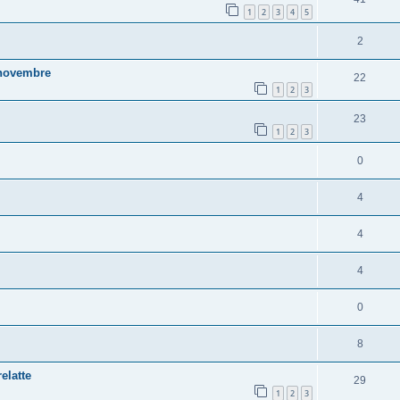
1
2
3
4
5
2
2 novembre
22
1
2
3
23
1
2
3
0
4
4
4
0
8
elatte
29
1
2
3