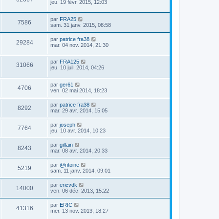
jeu. 19 févr. 2015, 12:03
par
FRA25
7586
sam. 31 janv. 2015, 08:58
par
patrice fra38
29284
mar. 04 nov. 2014, 21:30
par
FRA125
31066
jeu. 10 juil. 2014, 04:26
par
ger61
4706
ven. 02 mai 2014, 18:23
par
patrice fra38
8292
mar. 29 avr. 2014, 15:05
par
joseph
7764
jeu. 10 avr. 2014, 10:23
par
gilfain
8243
mar. 08 avr. 2014, 20:33
par
@ntoine
5219
sam. 11 janv. 2014, 09:01
par
ericvdk
14000
ven. 06 déc. 2013, 15:22
par
ERIC
41316
mer. 13 nov. 2013, 18:27