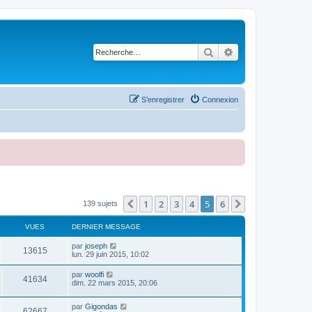
Rechercher
Recherche avancé
S’enregistrer
Connexion
1
2
3
4
5
6
Précédente
Suivante
139 sujets
VUES
DERNIER MESSAGE
par
joseph
13615
lun. 29 juin 2015, 10:02
par
woolfi
41634
dim. 22 mars 2015, 20:06
par
Gigondas
62667