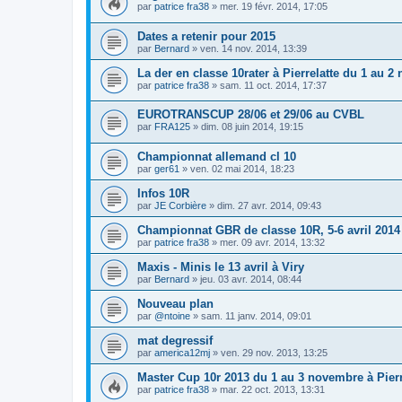
par
patrice fra38
»
mer. 19 févr. 2014, 17:05
Dates a retenir pour 2015
par
Bernard
»
ven. 14 nov. 2014, 13:39
La der en classe 10rater à Pierrelatte du 1 au 
par
patrice fra38
»
sam. 11 oct. 2014, 17:37
EUROTRANSCUP 28/06 et 29/06 au CVBL
par
FRA125
»
dim. 08 juin 2014, 19:15
Championnat allemand cl 10
par
ger61
»
ven. 02 mai 2014, 18:23
Infos 10R
par
JE Corbière
»
dim. 27 avr. 2014, 09:43
Championnat GBR de classe 10R, 5-6 avril 2014
par
patrice fra38
»
mer. 09 avr. 2014, 13:32
Maxis - Minis le 13 avril à Viry
par
Bernard
»
jeu. 03 avr. 2014, 08:44
Nouveau plan
par
@ntoine
»
sam. 11 janv. 2014, 09:01
mat degressif
par
america12mj
»
ven. 29 nov. 2013, 13:25
Master Cup 10r 2013 du 1 au 3 novembre à Pierr
par
patrice fra38
»
mar. 22 oct. 2013, 13:31