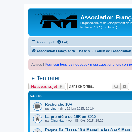
Association Franç
Organisation et développement de l
la classe 10R (Ten Rater)
Accès rapide
FAQ
Association Française de Classe M
Forum de l'Association
Astuce !
Pour voir tous les nouveaux messages, une fois conne
Le Ten rater
Recher
Re
Nouveau sujet
SUJETS
Recherche 10R
par
vinc
»
dim. 21 juin 2015, 18:10
La première du 10R en 2015
par
Gigondas
»
ven. 06 févr. 2015, 15:29
Régate De Classe 10 à Marseille les 8 et 9 Mars