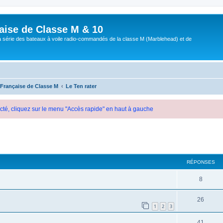
aise de Classe M & 10
a série des bateaux à voile radio-commandés de la classe M (Marblehead) et de
 Française de Classe M
Le Ten rater
cté, cliquez sur le menu "Accès rapide" en haut à gauche
cher
cherche avancée
RÉPONSES
8
26
1
2
3
41