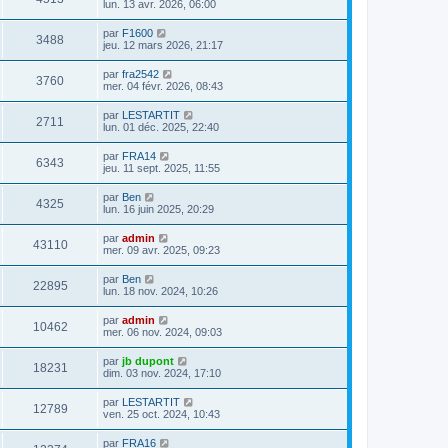
lun. 13 avr. 2026, 06:00
par
F1600
3488
jeu. 12 mars 2026, 21:17
par
fra2542
3760
mer. 04 févr. 2026, 08:43
par
LESTARTIT
2711
lun. 01 déc. 2025, 22:40
par
FRA14
6343
jeu. 11 sept. 2025, 11:55
par
Ben
4325
lun. 16 juin 2025, 20:29
par
admin
43110
mer. 09 avr. 2025, 09:23
par
Ben
22895
lun. 18 nov. 2024, 10:26
par
admin
10462
mer. 06 nov. 2024, 09:03
par
jb dupont
18231
dim. 03 nov. 2024, 17:10
par
LESTARTIT
12789
ven. 25 oct. 2024, 10:43
par
FRA16