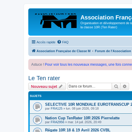
Association Franç
Organisation et développement de l
la classe 10R (Ten Rater)
Accès rapide
FAQ
Association Française de Classe M
Forum de l'Association
Astuce !
Pour voir tous les nouveaux messages, une fois conne
Le Ten rater
Recher
Re
Nouveau sujet
SUJETS
SELECTIVE 10R MONDIALE EUROTRANSCUP 2
par
FRA125
»
lun. 08 juin 2026, 09:18
Nation Cup TenRater 10R 2026 Pierrelatte
par
FRA2956
»
mar. 14 juil. 2026, 20:49
Régate 10R 18 & 19 Avril 2026 CVBL