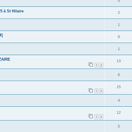
0
5 à St Hilaire
2
1
M]
0
1
ZAIRE
13
1
2
6
15
1
2
4
12
1
2
5