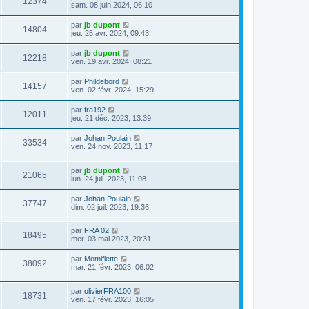
12374
sam. 08 juin 2024, 06:10
par
jb dupont
14804
jeu. 25 avr. 2024, 09:43
par
jb dupont
12218
ven. 19 avr. 2024, 08:21
par
Phildebord
14157
ven. 02 févr. 2024, 15:29
par
fra192
12011
jeu. 21 déc. 2023, 13:39
par
Johan Poulain
33534
ven. 24 nov. 2023, 11:17
par
jb dupont
21065
lun. 24 juil. 2023, 11:08
par
Johan Poulain
37747
dim. 02 juil. 2023, 19:36
par
FRA 02
18495
mer. 03 mai 2023, 20:31
par
Momiflette
38092
mar. 21 févr. 2023, 06:02
par
olivierFRA100
18731
ven. 17 févr. 2023, 16:05