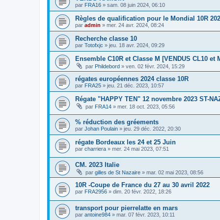
par
FRA16
»
sam. 08 juin 2024, 06:10
Règles de qualification pour le Mondial 10R 202
par
admin
»
mer. 24 avr. 2024, 08:24
Recherche classe 10
par
Totofxjc
»
jeu. 18 avr. 2024, 09:29
Ensemble C10R et Classe M [VENDUS CL10 et 
par
Phildebord
»
ven. 02 févr. 2024, 15:29
régates européennes 2024 classe 10R
par
FRA25
»
jeu. 21 déc. 2023, 10:57
Régate "HAPPY TEN" 12 novembre 2023 ST-NA
par
FRA14
»
mer. 18 oct. 2023, 05:56
% réduction des gréements
par
Johan Poulain
»
jeu. 29 déc. 2022, 20:30
régate Bordeaux les 24 et 25 Juin
par
charriera
»
mer. 24 mai 2023, 07:51
CM. 2023 Italie
par
gilles de St Nazaire
»
mar. 02 mai 2023, 08:56
10R -Coupe de France du 27 au 30 avril 2022
par
FRA2956
»
dim. 20 févr. 2022, 18:26
transport pour pierrelatte en mars
par
antoine984
»
mar. 07 févr. 2023, 10:11