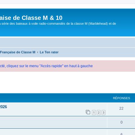
aise de Classe M & 10
a série des bateaux à voile radio-commandés de la classe M (Marblehead) et de
 Française de Classe M
Le Ten rater
cté, cliquez sur le menu "Accès rapide" en haut à gauche
cher
cherche avancée
RÉPONSES
026
22
1
2
3
0
6