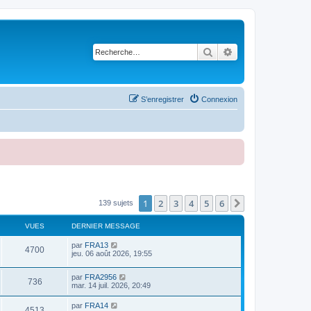
Rechercher
Recherche avancé
S’enregistrer
Connexion
1
2
3
4
5
6
Suivante
139 sujets
VUES
DERNIER MESSAGE
par
FRA13
4700
jeu. 06 août 2026, 19:55
par
FRA2956
736
mar. 14 juil. 2026, 20:49
par
FRA14
4513