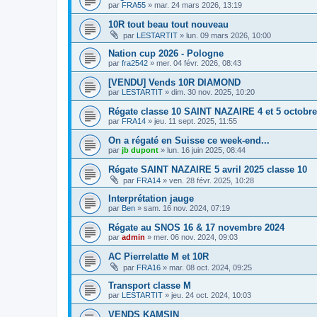
par
FRA55
»
mar. 24 mars 2026, 13:19
10R tout beau tout nouveau
par
LESTARTIT
»
lun. 09 mars 2026, 10:00
Nation cup 2026 - Pologne
par
fra2542
»
mer. 04 févr. 2026, 08:43
[VENDU] Vends 10R DIAMOND
par
LESTARTIT
»
dim. 30 nov. 2025, 10:20
Régate classe 10 SAINT NAZAIRE 4 et 5 octobre
par
FRA14
»
jeu. 11 sept. 2025, 11:55
On a régaté en Suisse ce week-end...
par
jb dupont
»
lun. 16 juin 2025, 08:44
Régate SAINT NAZAIRE 5 avril 2025 classe 10
par
FRA14
»
ven. 28 févr. 2025, 10:28
Interprétation jauge
par
Ben
»
sam. 16 nov. 2024, 07:19
Régate au SNOS 16 & 17 novembre 2024
par
admin
»
mer. 06 nov. 2024, 09:03
AC Pierrelatte M et 10R
par
FRA16
»
mar. 08 oct. 2024, 09:25
Transport classe M
par
LESTARTIT
»
jeu. 24 oct. 2024, 10:03
VENDS KAMSIN