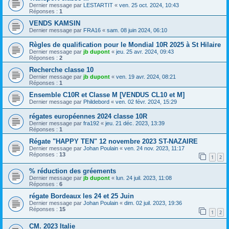
Dernier message par
LESTARTIT
«
ven. 25 oct. 2024, 10:43
Réponses :
1
VENDS KAMSIN
Dernier message par
FRA16
«
sam. 08 juin 2024, 06:10
Règles de qualification pour le Mondial 10R 2025 à St Hilaire
Dernier message par
jb dupont
«
jeu. 25 avr. 2024, 09:43
Réponses :
2
Recherche classe 10
Dernier message par
jb dupont
«
ven. 19 avr. 2024, 08:21
Réponses :
1
Ensemble C10R et Classe M [VENDUS CL10 et M]
Dernier message par
Phildebord
«
ven. 02 févr. 2024, 15:29
régates européennes 2024 classe 10R
Dernier message par
fra192
«
jeu. 21 déc. 2023, 13:39
Réponses :
1
Régate "HAPPY TEN" 12 novembre 2023 ST-NAZAIRE
Dernier message par
Johan Poulain
«
ven. 24 nov. 2023, 11:17
Réponses :
13
1
2
% réduction des gréements
Dernier message par
jb dupont
«
lun. 24 juil. 2023, 11:08
Réponses :
6
régate Bordeaux les 24 et 25 Juin
Dernier message par
Johan Poulain
«
dim. 02 juil. 2023, 19:36
Réponses :
15
1
2
CM. 2023 Italie