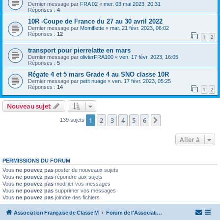
Dernier message par
FRA 02
«
mer. 03 mai 2023, 20:31
Réponses :
4
10R -Coupe de France du 27 au 30 avril 2022
Dernier message par
Momiflette
«
mar. 21 févr. 2023, 06:02
Réponses :
12
1
2
transport pour pierrelatte en mars
Dernier message par
olivierFRA100
«
ven. 17 févr. 2023, 16:05
Réponses :
5
Régate 4 et 5 mars Grade 4 au SNO classe 10R
Dernier message par
petit nuage
«
ven. 17 févr. 2023, 05:25
Réponses :
14
1
2
Nouveau sujet
1
2
3
4
5
6
Suivante
139 sujets
Aller à
PERMISSIONS DU FORUM
Vous
ne pouvez pas
poster de nouveaux sujets
Vous
ne pouvez pas
répondre aux sujets
Vous
ne pouvez pas
modifier vos messages
Vous
ne pouvez pas
supprimer vos messages
Vous
ne pouvez pas
joindre des fichiers
Association Française de Classe M
Forum de l'Association Française de Classe M