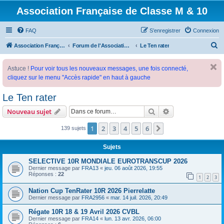
Association Française de Classe M & 10
FAQ
S’enregistrer
Connexion
R
Association Française de Classe M
Forum de l'Association Française de Classe M
Le Ten rater
e
Astuce !
Pour voir tous les nouveaux messages, une fois connecté,
c
cliquez sur le menu "Accès rapide" en haut à gauche
h
e
Le Ten rater
r
Rechercher
Recherche avanc
Nouveau sujet
c
1
2
3
4
5
6
Suivante
139 sujets
h
e
Sujets
r
SELECTIVE 10R MONDIALE EUROTRANSCUP 2026
Dernier message par
FRA13
«
jeu. 06 août 2026, 19:55
Réponses :
22
1
2
3
Nation Cup TenRater 10R 2026 Pierrelatte
Dernier message par
FRA2956
«
mar. 14 juil. 2026, 20:49
Régate 10R 18 & 19 Avril 2026 CVBL
Dernier message par
FRA14
«
lun. 13 avr. 2026, 06:00