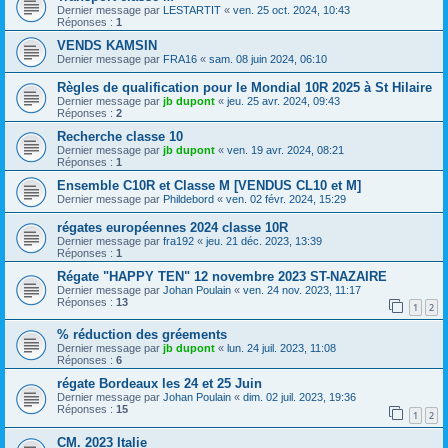
Dernier message par
LESTARTIT
«
ven. 25 oct. 2024, 10:43
Réponses :
1
VENDS KAMSIN
Dernier message par
FRA16
«
sam. 08 juin 2024, 06:10
Règles de qualification pour le Mondial 10R 2025 à St Hilaire
Dernier message par
jb dupont
«
jeu. 25 avr. 2024, 09:43
Réponses :
2
Recherche classe 10
Dernier message par
jb dupont
«
ven. 19 avr. 2024, 08:21
Réponses :
1
Ensemble C10R et Classe M [VENDUS CL10 et M]
Dernier message par
Phildebord
«
ven. 02 févr. 2024, 15:29
régates européennes 2024 classe 10R
Dernier message par
fra192
«
jeu. 21 déc. 2023, 13:39
Réponses :
1
Régate "HAPPY TEN" 12 novembre 2023 ST-NAZAIRE
Dernier message par
Johan Poulain
«
ven. 24 nov. 2023, 11:17
Réponses :
13
1
2
% réduction des gréements
Dernier message par
jb dupont
«
lun. 24 juil. 2023, 11:08
Réponses :
6
régate Bordeaux les 24 et 25 Juin
Dernier message par
Johan Poulain
«
dim. 02 juil. 2023, 19:36
Réponses :
15
1
2
CM. 2023 Italie