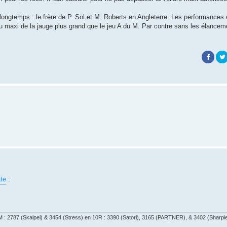
 longtemps : le frère de P. Sol et M. Roberts en Angleterre. Les performances 
au maxi de la jauge plus grand que le jeu A du M. Par contre sans les élanceme
ate
:
 : 2787 (Skalpel) & 3454 (Stress) en 10R : 3390 (Satori), 3165 (PARTNER), & 3402 (Sharpi