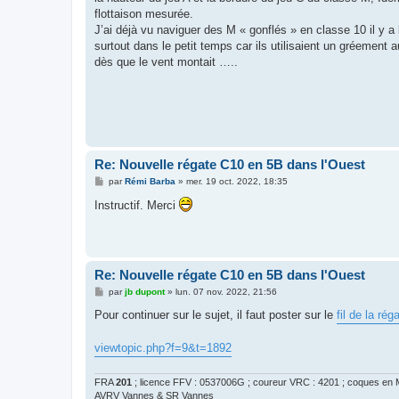
flottaison mesurée.
J’ai déjà vu naviguer des M « gonflés » en classe 10 il y a
surtout dans le petit temps car ils utilisaient un gréement 
dès que le vent montait …..
Re: Nouvelle régate C10 en 5B dans l'Ouest
M
par
Rémi Barba
»
mer. 19 oct. 2022, 18:35
e
s
Instructif. Merci
s
a
g
e
Re: Nouvelle régate C10 en 5B dans l'Ouest
M
par
jb dupont
»
lun. 07 nov. 2022, 21:56
e
s
Pour continuer sur le sujet, il faut poster sur le
fil de la rég
s
a
g
viewtopic.php?f=9&t=1892
e
FRA
201
; licence FFV : 0537006G ; coureur VRC : 4201 ; coques en M
AVRV Vannes & SR Vannes