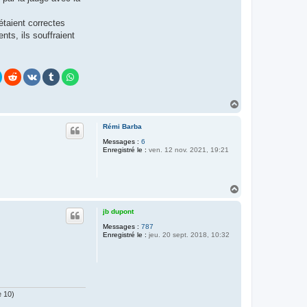
étaient correctes
nts, ils souffraient
H
a
u
Rémi Barba
t
Messages :
6
Enregistré le :
ven. 12 nov. 2021, 19:21
H
a
u
jb dupont
t
Messages :
787
Enregistré le :
jeu. 20 sept. 2018, 10:32
e 10)