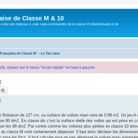
aise de Classe M & 10
a série des bateaux à voile radio-commandés de la classe M (Marblehead) et de
 Française de Classe M
Le Ten rater
cté, cliquez sur le menu "Accès rapide" en haut à gauche
t
echercher
Recherche avancée
t
e flottaison de 127 cm, sa surface de voilure maxi sera de 0,98 m2. Un jeu A
on 80 dm2. En classe dix c’est la surface réelle des voiles qui est prise en 
er les 98 dm2. Par contre comme les voilures plus petites en classe 10 doive
C du classe M vont certainement dépasser. Il faut donc déclarer les dimensions
 pour les focs. Il faut calculer pour ne pas dépasser la voilure maxi autorisée