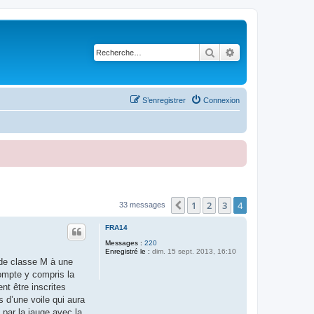
Rechercher
Recherche avancé
S’enregistrer
Connexion
1
2
3
4
Précédente
33 messages
FRA14
Messages :
220
Enregistré le :
dim. 15 sept. 2013, 16:10
 de classe M à une
compte y compris la
nt être inscrites
 d’une voile qui aura
 par la jauge avec la