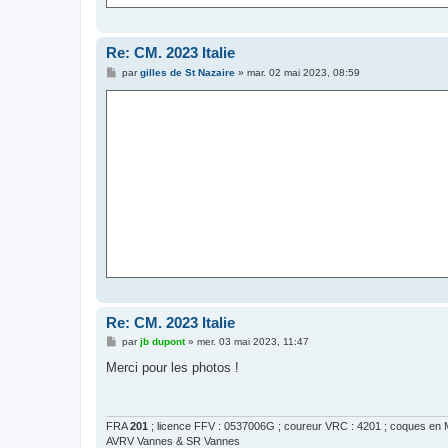
Re: CM. 2023 Italie
M
par
gilles de St Nazaire
»
mar. 02 mai 2023, 08:59
e
s
s
a
g
e
Re: CM. 2023 Italie
M
par
jb dupont
»
mer. 03 mai 2023, 11:47
e
s
Merci pour les photos !
s
a
g
e
FRA
201
; licence FFV : 0537006G ; coureur VRC : 4201 ; coques en M
AVRV Vannes & SR Vannes