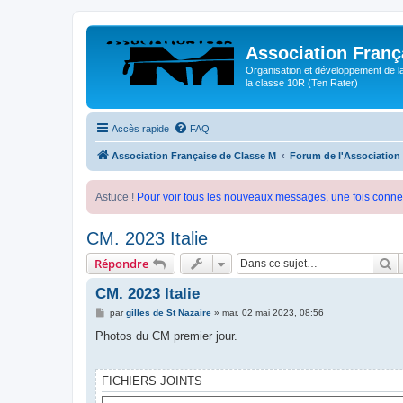
Association Franç
Organisation et développement de l
la classe 10R (Ten Rater)
Accès rapide
FAQ
Association Française de Classe M
Forum de l'Association
Astuce !
Pour voir tous les nouveaux messages, une fois conne
CM. 2023 Italie
R
Répondre
CM. 2023 Italie
M
par
gilles de St Nazaire
»
mar. 02 mai 2023, 08:56
e
s
Photos du CM premier jour.
s
a
g
e
FICHIERS JOINTS