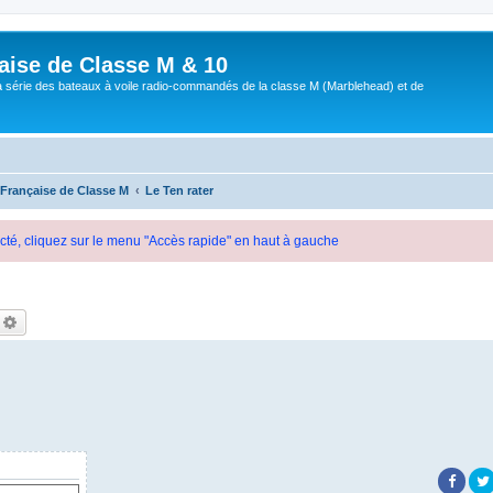
aise de Classe M & 10
a série des bateaux à voile radio-commandés de la classe M (Marblehead) et de
 Française de Classe M
Le Ten rater
cté, cliquez sur le menu "Accès rapide" en haut à gauche
echercher
Recherche avancée