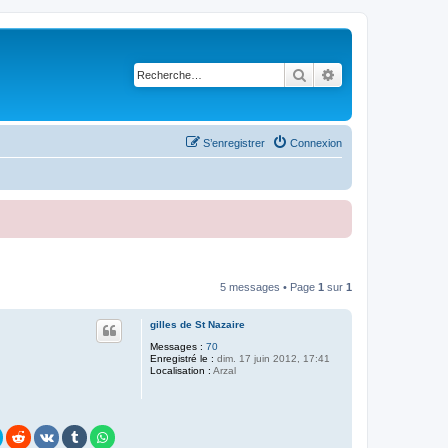
Rechercher
Recherche avancé
S’enregistrer
Connexion
5 messages • Page
1
sur
1
gilles de St Nazaire
Messages :
70
Enregistré le :
dim. 17 juin 2012, 17:41
Localisation :
Arzal