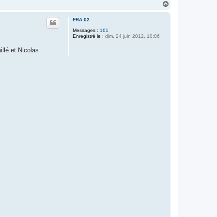
H
a
u
FRA 02
t
Messages :
161
Enregistré le :
dim. 24 juin 2012, 10:06
llé et Nicolas