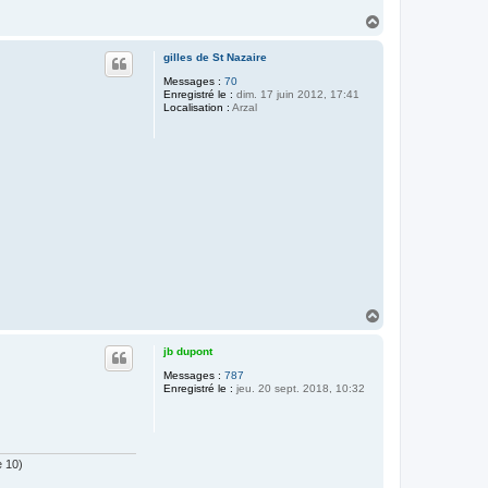
H
a
u
gilles de St Nazaire
t
Messages :
70
Enregistré le :
dim. 17 juin 2012, 17:41
Localisation :
Arzal
H
a
u
jb dupont
t
Messages :
787
Enregistré le :
jeu. 20 sept. 2018, 10:32
e 10)