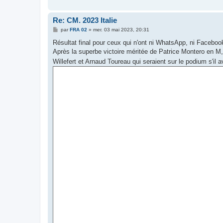
Re: CM. 2023 Italie
M
par
FRA 02
»
mer. 03 mai 2023, 20:31
e
s
Résultat final pour ceux qui n'ont ni WhatsApp, ni Faceboo
s
Après la superbe victoire méritée de Patrice Montero en M,
a
g
Willefert et Arnaud Toureau qui seraient sur le podium s'il
e