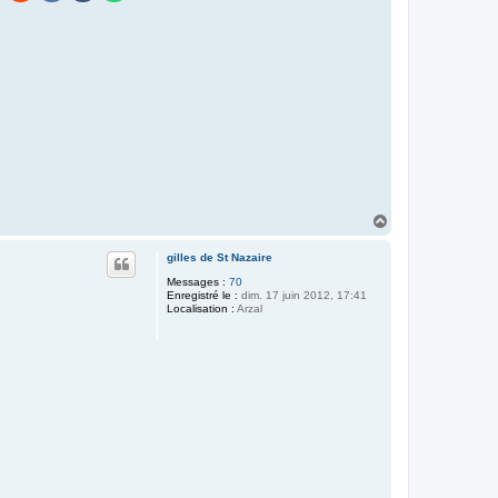
H
a
u
gilles de St Nazaire
t
Messages :
70
Enregistré le :
dim. 17 juin 2012, 17:41
Localisation :
Arzal