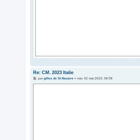
Re: CM. 2023 Italie
M
par
gilles de St Nazaire
»
mar. 02 mai 2023, 08:58
e
s
s
a
g
e