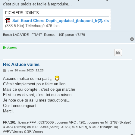
c'est plus précis et facile à reproduire...
FICHIERS JOINTS
Sail-Board-Chord-Depth_updated_jbdupont_fr(2).xls
(338.5 Kio) Téléchargé 476 fois
Benoit LAGARDE - FRA47- Rennes - 10R perso n°3479
jb dupont
Re: Astuce voiles
M
dim. 30 mars 2025, 22:23
e
s
Aucune malice de ma part ,,,
s
C'était simplement pour faire un lien.
a
g
Mais ce qui compte , c'est ce qui marche
e
Et si tu es devant, c'est toi qui a raison...
Je note que tu as lu mes traductions...
C'est encourageant
Merci.
FRA
201
; licence FFV : 0537006G ; coureur VRC : 4201 ; coques en M : 2787 (Skalpel)
& 3454 (Stress) en 10R : 3390 (Satori), 3165 (PARTNER), & 3402 (Sharpie 10)
AVRV Vannes & SR Vannes