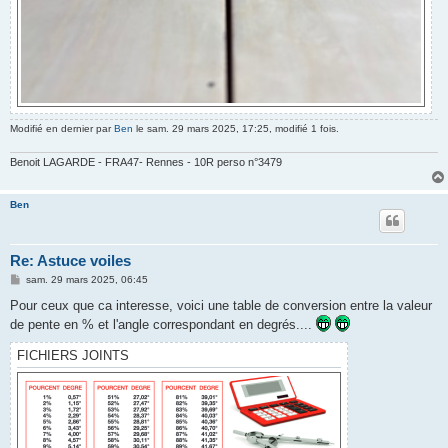
Modifié en dernier par
Ben
le sam. 29 mars 2025, 17:25, modifié 1 fois.
Benoit LAGARDE - FRA47- Rennes - 10R perso n°3479
Ben
Re: Astuce voiles
M
sam. 29 mars 2025, 06:45
e
s
Pour ceux que ca interesse, voici une table de conversion entre la valeur
s
de pente en % et l'angle correspondant en degrés....
a
g
e
FICHIERS JOINTS