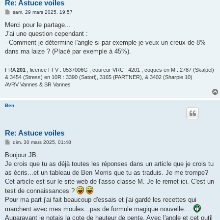
Re: Astuce voiles
M
sam. 29 mars 2025, 19:57
e
s
Merci pour le partage...
s
J'ai une question cependant :
a
g
- Comment je détermine l'angle si par exemple je veux un creux de 8%
e
dans ma laize ? (Placé par exemple à 45%).
FRA
201
; licence FFV : 0537006G ; coureur VRC : 4201 ; coques en M : 2787 (Skalpel)
& 3454 (Stress) en 10R : 3390 (Satori), 3165 (PARTNER), & 3402 (Sharpie 10)
AVRV Vannes & SR Vannes
Ben
Re: Astuce voiles
M
dim. 30 mars 2025, 01:48
e
s
Bonjour JB.
s
Je crois que tu as déjà toutes les réponses dans un article que je crois tu
a
g
as écris...et un tableau de Ben Morris que tu as traduis. Je me trompe?
e
Cet article est sur le site web de l'asso classe M. Je le remet ici. C'est un
test de connaissances ?
Pour ma part j'ai fait beaucoup d'essais et j'ai gardé les recettes qui
marchent avec mes moules...pas de formule magique nouvelle....
Auparavant je notais la cote de hauteur de pente. Avec l'angle et cet outil