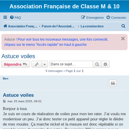
Association Française de Classe M & 10
FAQ
S’enregistrer
Connexion
R
Association Française de Classe M
Forum de l'Association Française de Classe M
La construction
e
Astuce !
Pour voir tous les nouveaux messages, une fois connecté,
c
cliquez sur le menu "Accès rapide" en haut à gauche
h
e
Astuce voiles
r
Rechercher
Recherche 
Répondre
c
9 messages • Page
1
sur
1
h
Ben
e
r
Astuce voiles
M
mar. 25 mars 2025, 09:01
e
s
Bonjour à tous
s
Je suis en cours de réalisation de voiles pour mon ten rater. J’ai voulu me
a
g
moderniser un peu. J’ai donc tester ce petit appareil pour régler le dièdre
e
de mes moules. Ça marche nickel et la mesure est donc répétable si on