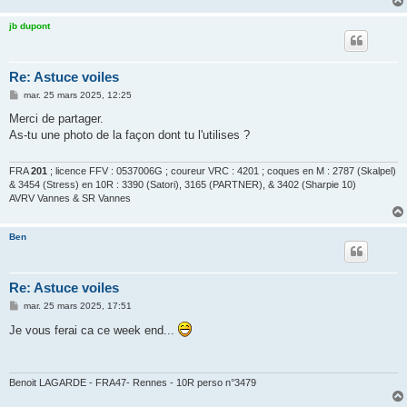
jb dupont
Re: Astuce voiles
M
mar. 25 mars 2025, 12:25
e
s
Merci de partager.
s
As-tu une photo de la façon dont tu l'utilises ?
a
g
e
FRA
201
; licence FFV : 0537006G ; coureur VRC : 4201 ; coques en M : 2787 (Skalpel)
& 3454 (Stress) en 10R : 3390 (Satori), 3165 (PARTNER), & 3402 (Sharpie 10)
AVRV Vannes & SR Vannes
Ben
Re: Astuce voiles
M
mar. 25 mars 2025, 17:51
e
s
Je vous ferai ca ce week end...
s
a
g
e
Benoit LAGARDE - FRA47- Rennes - 10R perso n°3479