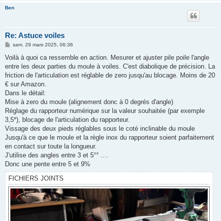
Ben
Re: Astuce voiles
M
sam. 29 mars 2025, 06:36
e
s
Voilà à quoi ca ressemble en action. Mesurer et ajuster pile poile l'angle
s
entre les deux parties du moule à voiles. C'est diabolique de précision. La
a
g
friction de l'articulation est réglable de zero jusqu'au blocage. Moins de 20
e
€ sur Amazon.
Dans le détail:
Mise à zero du moule (alignement donc à 0 degrés d'angle)
Réglage du rapporteur numérique sur la valeur souhaitée (par exemple
3,5*), blocage de l'articulation du rapporteur.
Vissage des deux pieds réglables sous le coté inclinable du moule
Jusqu'à ce que le moule et la règle inox du rapporteur soient parfaitement
en contact sur toute la longueur.
J'utilise des angles entre 3 et 5°° ....
Donc une pente entre 5 et 9%
FICHIERS JOINTS