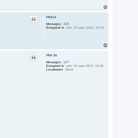
H
a
u
FRA14
t
Messages :
220
Enregistré le :
dim. 15 sept. 2013, 16:10
H
a
u
FRA 30
t
Messages :
137
Enregistré le :
dim. 03 mars 2013, 18:35
Localisation :
Brest