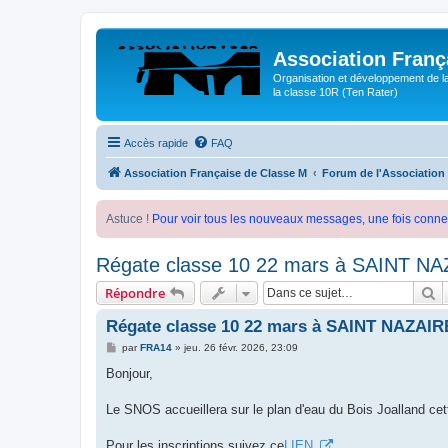
Association Franç
Organisation et développement de l
la classe 10R (Ten Rater)
Accès rapide
FAQ
Association Française de Classe M
Forum de l'Association
Astuce !
Pour voir tous les nouveaux messages, une fois conne
Régate classe 10 22 mars à SAINT N
R
Répondre
Régate classe 10 22 mars à SAINT NAZAIR
M
par
FRA14
»
jeu. 26 févr. 2026, 23:09
e
s
Bonjour,
s
a
g
Le SNOS accueillera sur le plan d'eau du Bois Joalland ce
e
Pour les inscriptions suivez ce
LIEN