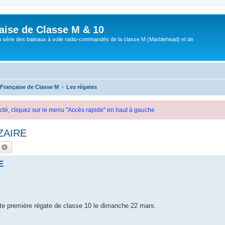
aise de Classe M & 10
a série des bateaux à voile radio-commandés de la classe M (Marblehead) et de
 Française de Classe M
Les régates
cté, cliquez sur le menu "Accès rapide" en haut à gauche
AZAIRE
echercher
Recherche avancée
E
tte première régate de classe 10 le dimanche 22 mars.