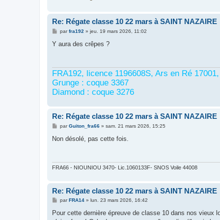
Re: Régate classe 10 22 mars à SAINT NAZAIRE
M
par
fra192
»
jeu. 19 mars 2026, 11:02
e
s
Y aura des crêpes ?
s
a
g
e
FRA192, licence 1196608S, Ars en Ré 17001,
Grunge : coque 3367
Diamond : coque 3276
Re: Régate classe 10 22 mars à SAINT NAZAIRE
M
par
Guiton_fra66
»
sam. 21 mars 2026, 15:25
e
s
Non désolé, pas cette fois.
s
a
g
e
FRA66 - NIOUNIOU 3470- Lic.1060133F- SNOS Voile 44008
Re: Régate classe 10 22 mars à SAINT NAZAIRE
M
par
FRA14
»
lun. 23 mars 2026, 16:42
e
s
Pour cette dernière épreuve de classe 10 dans nos vieux lo
s