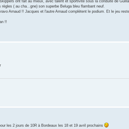
ippers ont fait au mieux, avec talent et sportivité sous la conduite de Guillau
s règles ( au cha...gne) son superbe Beluga bleu flambant neuf.
avo Arnaud !! Jacques et l'autre Arnaud complètent le podium. Et le jeu rest
an !!
r
pour les 2 jours de 10R à Bordeaux les 18 et 19 avril prochains