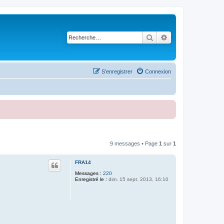
Rechercher
Recherche avancé
S’enregistrer
Connexion
9 messages • Page
1
sur
1
FRA14
Messages :
220
Enregistré le :
dim. 15 sept. 2013, 16:10