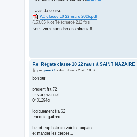
L'avis de course
AC classe 10 22 mars 2026.pdf
(153.65 Kio) Téléchargé 212 fois
Nous vous attendons nombreux !!!!
Re: Régate classe 10 22 mars à SAINT NAZAIRE
M
par
gwen 29
»
dim. 01 mars 2026, 18:39
e
s
bonjour
s
a
g
present fra 72
e
tissier gwenael
0401294q
logiquement fra 62
francois guillard
biz et trop hate de voir les copains
et manger les crepes....