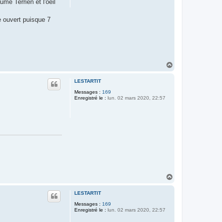
me Terrien et l'oeil
e ouvert puisque 7
H
a
u
LESTARTIT
t
Messages :
169
Enregistré le :
lun. 02 mars 2020, 22:57
H
a
u
LESTARTIT
t
Messages :
169
Enregistré le :
lun. 02 mars 2020, 22:57