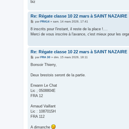
biz
Re: Régate classe 10 22 mars à SAINT NAZAIRE
M
par
FRA14
»
sam. 14 mars 2026, 17:41
e
s
8 inscrits pour l'instant, il reste de la place !....
s
Merci de vous inscrire à l'avance, c'est mieux pour les orga
a
g
e
Re: Régate classe 10 22 mars à SAINT NAZAIRE
M
par
FRA 30
»
dim. 15 mars 2026, 18:11
e
s
Bonsoir Thierry,
s
a
g
Deux brestois seront de la partie.
e
Erwann Le Chat
Lic ; 0508804E
FRA 12
Arnaud Vaillant
Lic : 1087015H
FRA 112
A dimanche