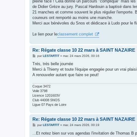
pleine face ! Cela donne un parcours "compliqué" mais les sk
a
g
de Didier Grèze au jury. Pascal Hardouin a baptisé dans le
e
21 manches et comme souvent le plus régulier l'emporte. Br
coureurs ont remporté au moins une manche.
Merci aux bénévoles du Snos et dédicace à Ludo pour le fl
Le lien pour le
classement complet
Re: Régate classe 10 22 mars à SAINT NAZAIRE
M
par
LESTARTIT
»
mar. 24 mars 2026, 00:16
e
s
Trés, trés belle journée
s
Merci à Thierry et toute l'équipe engagée pour un vrai plaisi
a
g
A renouveler autant que faire se peut!
e
Coque 3472
Voile 3798
Licence 1201603V
Club 44008 SNOS
Ligue 07 Pays de Loire
Re: Régate classe 10 22 mars à SAINT NAZAIRE
M
par
LESTARTIT
»
mar. 24 mars 2026, 00:19
e
s
...Et notez bien sur vos agendas l'invitation de Thomas B 
s