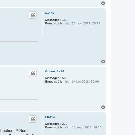
H
a
u
fra192
t
Messages :
100
Enregistré le :
mar. 20 nov. 2012, 20:28
H
a
u
Guiton_fra66
t
Messages :
50
Enregistré le :
jeu. 14 juin 2018, 15:06
H
a
u
FRA14
t
Messages :
220
Enregistré le :
dim. 15 sept. 2013, 16:10
rection !!! Nord