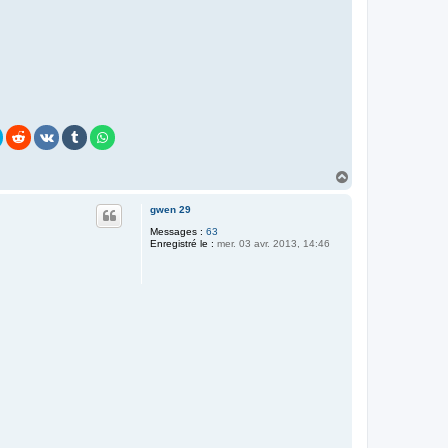
H
a
u
gwen 29
t
Messages :
63
Enregistré le :
mer. 03 avr. 2013, 14:46