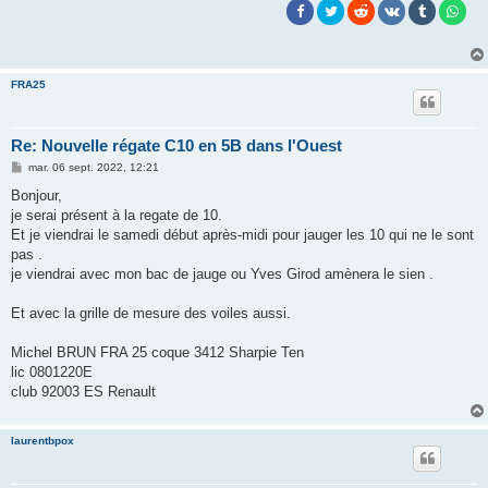
FRA25
Re: Nouvelle régate C10 en 5B dans l'Ouest
M
mar. 06 sept. 2022, 12:21
e
s
Bonjour,
s
je serai présent à la regate de 10.
a
g
Et je viendrai le samedi début après-midi pour jauger les 10 qui ne le sont
e
pas .
je viendrai avec mon bac de jauge ou Yves Girod amènera le sien .
Et avec la grille de mesure des voiles aussi.
Michel BRUN FRA 25 coque 3412 Sharpie Ten
lic 0801220E
club 92003 ES Renault
laurentbpox