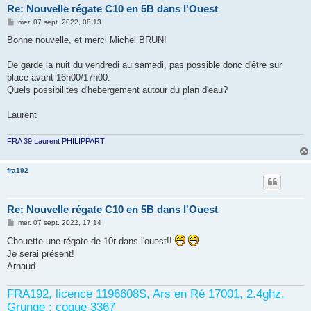
Re: Nouvelle régate C10 en 5B dans l'Ouest
M
mer. 07 sept. 2022, 08:13
e
s
Bonne nouvelle, et merci Michel BRUN!
s
a
g
De garde la nuit du vendredi au samedi, pas possible donc d'être sur
e
place avant 16h00/17h00.
Quels possibilitės d'hėbergement autour du plan d'eau?
Laurent
FRA 39 Laurent PHILIPPART
fra192
Re: Nouvelle régate C10 en 5B dans l'Ouest
M
mer. 07 sept. 2022, 17:14
e
s
Chouette une régate de 10r dans l'ouest!!
s
Je serai présent!
a
g
Arnaud
e
FRA192, licence 1196608S, Ars en Ré 17001, 2.4ghz.
Grunge : coque 3367