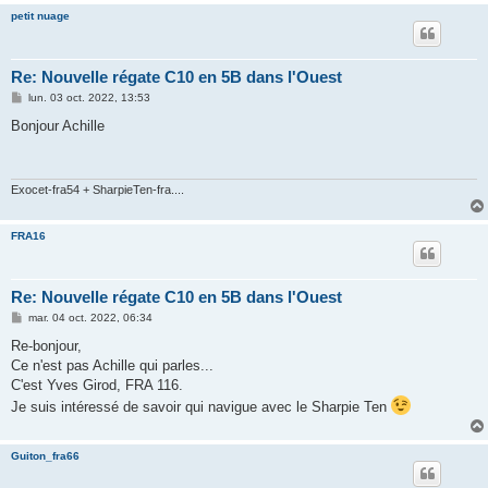
petit nuage
Re: Nouvelle régate C10 en 5B dans l'Ouest
M
lun. 03 oct. 2022, 13:53
e
s
Bonjour Achille
s
a
g
e
Exocet-fra54 + SharpieTen-fra....
FRA16
Re: Nouvelle régate C10 en 5B dans l'Ouest
M
mar. 04 oct. 2022, 06:34
e
s
Re-bonjour,
s
Ce n'est pas Achille qui parles...
a
g
C'est Yves Girod, FRA 116.
e
Je suis intéressé de savoir qui navigue avec le Sharpie Ten
Guiton_fra66