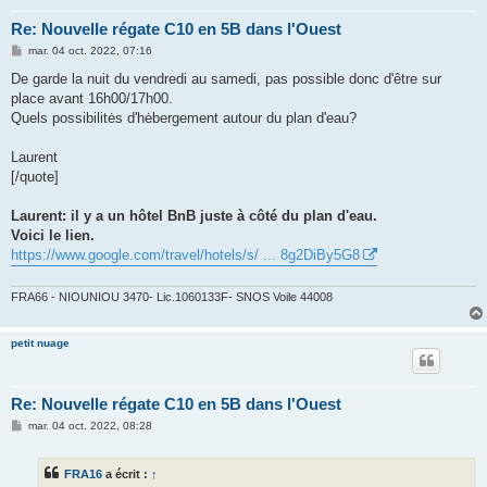
Re: Nouvelle régate C10 en 5B dans l'Ouest
M
mar. 04 oct. 2022, 07:16
e
s
De garde la nuit du vendredi au samedi, pas possible donc d'être sur
s
place avant 16h00/17h00.
a
g
Quels possibilitės d'hėbergement autour du plan d'eau?
e
Laurent
[/quote]
Laurent: il y a un hôtel BnB juste à côté du plan d'eau.
Voici le lien.
https://www.google.com/travel/hotels/s/ ... 8g2DiBy5G8
FRA66 - NIOUNIOU 3470- Lic.1060133F- SNOS Voile 44008
petit nuage
Re: Nouvelle régate C10 en 5B dans l'Ouest
M
mar. 04 oct. 2022, 08:28
e
s
s
FRA16
a écrit :
↑
a