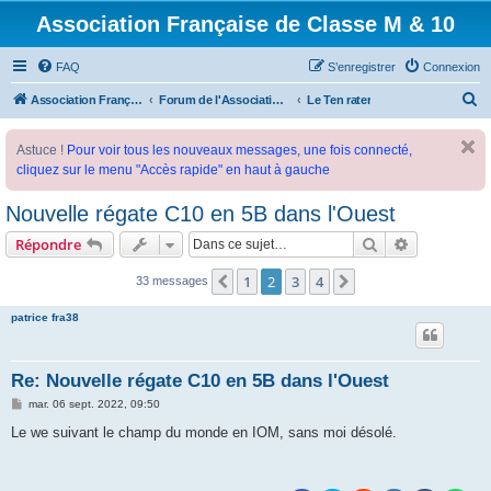
Association Française de Classe M & 10
FAQ
S’enregistrer
Connexion
R
Association Française de Classe M
Forum de l'Association Française de Classe M
Le Ten rater
e
Astuce !
Pour voir tous les nouveaux messages, une fois connecté,
c
cliquez sur le menu "Accès rapide" en haut à gauche
h
e
Nouvelle régate C10 en 5B dans l'Ouest
r
Rechercher
Recherche 
Répondre
c
1
2
3
4
Précédente
Suivante
33 messages
h
e
patrice fra38
r
Re: Nouvelle régate C10 en 5B dans l'Ouest
M
mar. 06 sept. 2022, 09:50
e
s
Le we suivant le champ du monde en IOM, sans moi désolé.
s
a
g
e