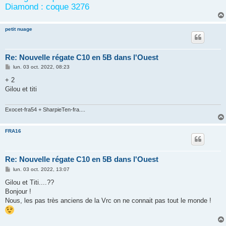
Diamond : coque 3276
petit nuage
Re: Nouvelle régate C10 en 5B dans l'Ouest
M
lun. 03 oct. 2022, 08:23
e
s
+ 2
s
Gilou et titi
a
g
e
Exocet-fra54 + SharpieTen-fra....
FRA16
Re: Nouvelle régate C10 en 5B dans l'Ouest
M
lun. 03 oct. 2022, 13:07
e
s
Gilou et Titi....??
s
Bonjour !
a
g
Nous, les pas très anciens de la Vrc on ne connait pas tout le monde !
e