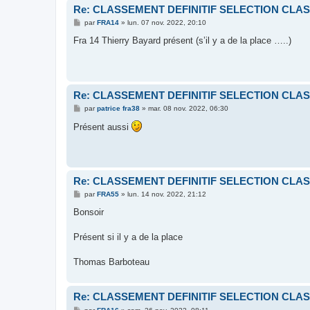
Re: CLASSEMENT DEFINITIF SELECTION CLAS
M
par
FRA14
»
lun. 07 nov. 2022, 20:10
e
s
Fra 14 Thierry Bayard présent (s’il y a de la place …..)
s
a
g
e
Re: CLASSEMENT DEFINITIF SELECTION CLAS
M
par
patrice fra38
»
mar. 08 nov. 2022, 06:30
e
s
Présent aussi
s
a
g
e
Re: CLASSEMENT DEFINITIF SELECTION CLAS
M
par
FRA55
»
lun. 14 nov. 2022, 21:12
e
s
Bonsoir
s
a
g
Présent si il y a de la place
e
Thomas Barboteau
Re: CLASSEMENT DEFINITIF SELECTION CLAS
M