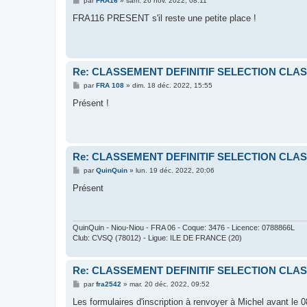
par
FRA16
»
sam. 26 nov. 2022, 08:11
e
s
FRA116 PRESENT s'il reste une petite place !
s
a
g
e
Re: CLASSEMENT DEFINITIF SELECTION CLAS
M
par
FRA 108
»
dim. 18 déc. 2022, 15:55
e
s
Présent !
s
a
g
e
Re: CLASSEMENT DEFINITIF SELECTION CLAS
M
par
QuinQuin
»
lun. 19 déc. 2022, 20:06
e
s
Présent
s
a
g
e
QuinQuin - Niou-Niou - FRA 06 - Coque: 3476 - Licence: 0788866L
Club: CVSQ (78012) - Ligue: ILE DE FRANCE (20)
Re: CLASSEMENT DEFINITIF SELECTION CLAS
M
par
fra2542
»
mar. 20 déc. 2022, 09:52
e
s
Les formulaires d'inscription à renvoyer à Michel avant le 0