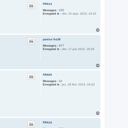
u
FRA14
t
Messages :
220
Enregistré le :
dim. 15 sept. 2013, 16:10
H
a
u
patrice fra38
t
Messages :
977
Enregistré le :
dim. 17 juin 2012, 18:20
H
a
u
FRA55
t
Messages :
22
Enregistré le :
jeu. 28 févr. 2013, 19:43
H
a
u
FRA16
t