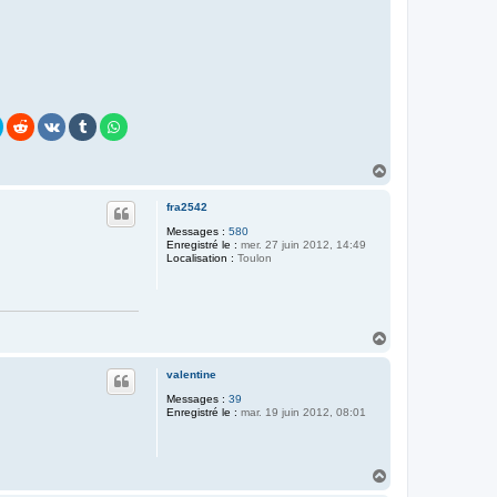
H
a
u
fra2542
t
Messages :
580
Enregistré le :
mer. 27 juin 2012, 14:49
Localisation :
Toulon
H
a
u
valentine
t
Messages :
39
Enregistré le :
mar. 19 juin 2012, 08:01
H
a