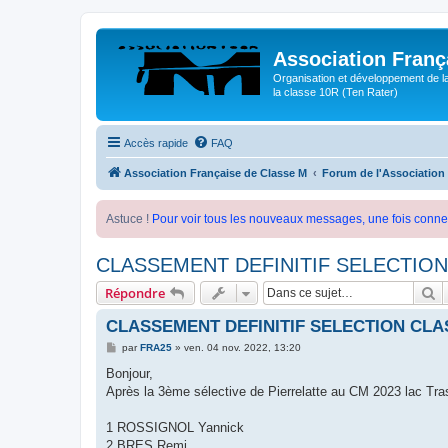
Association Franç
Organisation et développement de l
la classe 10R (Ten Rater)
Accès rapide
FAQ
Association Française de Classe M
Forum de l'Association
Astuce !
Pour voir tous les nouveaux messages, une fois conne
CLASSEMENT DEFINITIF SELECTION
R
Répondre
CLASSEMENT DEFINITIF SELECTION CLAS
M
par
FRA25
»
ven. 04 nov. 2022, 13:20
e
s
Bonjour,
s
Après la 3ème sélective de Pierrelatte au CM 2023 lac Tras
a
g
e
1 ROSSIGNOL Yannick
2 BRES Remi