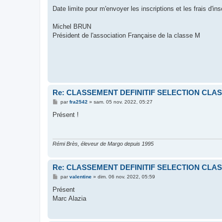
Date limite pour m'envoyer les inscriptions et les frais d'ins
Michel BRUN
Président de l'association Française de la classe M
Re: CLASSEMENT DEFINITIF SELECTION CLAS
M
par
fra2542
»
sam. 05 nov. 2022, 05:27
e
s
Présent !
s
a
g
e
Rémi Brès, éleveur de Margo depuis 1995
Re: CLASSEMENT DEFINITIF SELECTION CLAS
M
par
valentine
»
dim. 06 nov. 2022, 05:59
e
s
Présent
s
Marc Alazia
a
g
e