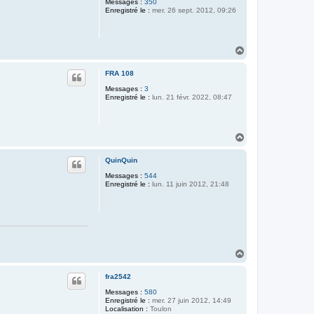
Messages :
350
Enregistré le :
mer. 26 sept. 2012, 09:26
H
a
u
FRA 108
t
Messages :
3
Enregistré le :
lun. 21 févr. 2022, 08:47
H
a
u
QuinQuin
t
Messages :
544
Enregistré le :
lun. 11 juin 2012, 21:48
H
a
u
fra2542
t
Messages :
580
Enregistré le :
mer. 27 juin 2012, 14:49
Localisation :
Toulon