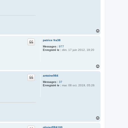
H
a
u
patrice fra38
t
Messages :
977
Enregistré le :
dim. 17 juin 2012, 18:20
H
a
u
antoine984
t
Messages :
37
Enregistré le :
mar. 08 oct. 2019, 05:26
H
a
u
olivierFRA100