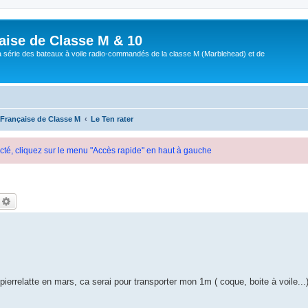
aise de Classe M & 10
a série des bateaux à voile radio-commandés de la classe M (Marblehead) et de
 Française de Classe M
Le Ten rater
cté, cliquez sur le menu "Accès rapide" en haut à gauche
echercher
Recherche avancée
ierrelatte en mars, ca serai pour transporter mon 1m ( coque, boite à voile...)
...