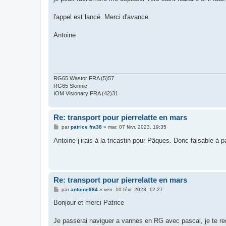
l'appel est lancé. Merci d'avance
Antoine
RG65 Wastor FRA (5)57
RG65 Skinnic
IOM Visionary FRA (42)31
Re: transport pour pierrelatte en mars
M
par
patrice fra38
»
mar. 07 févr. 2023, 19:35
e
s
Antoine j’irais à la tricastin pour Pâques. Donc faisable à 
s
a
g
e
Re: transport pour pierrelatte en mars
M
par
antoine984
»
ven. 10 févr. 2023, 12:27
e
s
Bonjour et merci Patrice
s
a
g
Je passerai naviguer a vannes en RG avec pascal, je te re
e