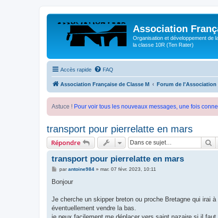
Association Franç
Organisation et développement de l
la classe 10R (Ten Rater)
Accès rapide
FAQ
Association Française de Classe M
Forum de l'Association
Astuce !
Pour voir tous les nouveaux messages, une fois conne
transport pour pierrelatte en mars
R
Répondre
transport pour pierrelatte en mars
M
par
antoine984
»
mar. 07 févr. 2023, 10:11
e
s
Bonjour
s
a
g
Je cherche un skipper breton ou proche Bretagne qui irai à p
e
éventuellement vendre la bas.
je peux facilement me déplacer vers saint nazaire si il faut.