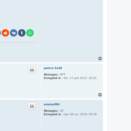
H
a
u
patrice fra38
t
Messages :
977
Enregistré le :
dim. 17 juin 2012, 18:20
H
a
u
antoine984
t
Messages :
37
Enregistré le :
mar. 08 oct. 2019, 05:26