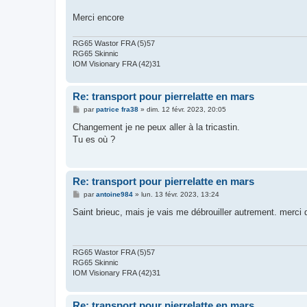
Merci encore
RG65 Wastor FRA (5)57
RG65 Skinnic
IOM Visionary FRA (42)31
Re: transport pour pierrelatte en mars
M
par
patrice fra38
»
dim. 12 févr. 2023, 20:05
e
s
Changement je ne peux aller à la tricastin.
s
Tu es où ?
a
g
e
Re: transport pour pierrelatte en mars
M
par
antoine984
»
lun. 13 févr. 2023, 13:24
e
s
Saint brieuc, mais je vais me débrouiller autrement. merc
s
a
g
e
RG65 Wastor FRA (5)57
RG65 Skinnic
IOM Visionary FRA (42)31
Re: transport pour pierrelatte en mars