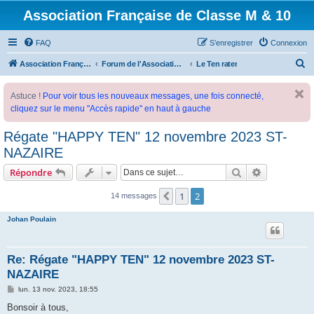
Association Française de Classe M & 10
FAQ
S’enregistrer
Connexion
R
Association Française de Classe M
Forum de l'Association Française de Classe M
Le Ten rater
e
Astuce !
Pour voir tous les nouveaux messages, une fois connecté,
c
cliquez sur le menu "Accès rapide" en haut à gauche
h
e
Régate "HAPPY TEN" 12 novembre 2023 ST-
r
NAZAIRE
c
Rechercher
Recherche 
Répondre
h
1
2
Précédente
14 messages
e
r
Johan Poulain
Re: Régate "HAPPY TEN" 12 novembre 2023 ST-
NAZAIRE
M
lun. 13 nov. 2023, 18:55
e
s
Bonsoir à tous,
s