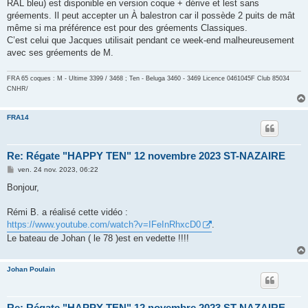
RAL bleu) est disponible en version coque + dérive et lest sans
gréements. Il peut accepter un À balestron car il possède 2 puits de mât
même si ma préférence est pour des gréements Classiques.
C’est celui que Jacques utilisait pendant ce week-end malheureusement
avec ses gréements de M.
FRA 65 coques : M - Ultime 3399 / 3468 ; Ten - Beluga 3460 - 3469 Licence 0461045F
Club 85034
CNHR/
FRA14
Re: Régate "HAPPY TEN" 12 novembre 2023 ST-NAZAIRE
M
ven. 24 nov. 2023, 06:22
e
s
Bonjour,
s
a
g
Rémi B. a réalisé cette vidéo :
e
https://www.youtube.com/watch?v=IFeInRhxcD0
.
Le bateau de Johan ( le 78 )est en vedette !!!!
Johan Poulain
Re: Régate "HAPPY TEN" 12 novembre 2023 ST-NAZAIRE