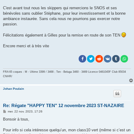
a
g
C'est avant tout nous les skippers qui remercions le SNOS et ses
e
bénévoles sans oublier Stéphane, pour leur investissement et la bonne
ambiance instaurée. Sans cela nous ne pourrions pas exercer notre
passion.
Félicitations également à Gilles pour la remise en route de son TEN
Encore merci et à très vite
FRA 65 coques : M - Ultime 3399 / 3468 ; Ten - Beluga 3460 - 3469 Licence 0461045F
Club 85034
CNHR/
Johan Poulain
Re: Régate "HAPPY TEN" 12 novembre 2023 ST-NAZAIRE
M
mer. 22 nov. 2023, 17:26
e
s
Bonsoir à tous,
s
a
g
Pour info si cela intéresse quelqu’un, mon class10 vert (même si c’est un
e