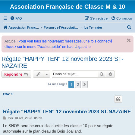
Association Française de Classe M & 10
FAQ
S’enregistrer
Connexion
R
Association Française de Classe M
Forum de l'Association Française de Classe M
Le Ten rater
e
Astuce !
Pour voir tous les nouveaux messages, une fois connecté,
c
cliquez sur le menu "Accès rapide" en haut à gauche
h
e
Régate "HAPPY TEN" 12 novembre 2023 ST-
r
NAZAIRE
c
Rechercher
Recherche 
Répondre
h
1
2
Suivante
14 messages
e
r
FRA14
Régate "HAPPY TEN" 12 novembre 2023 ST-NAZAIRE
M
mer. 18 oct. 2023, 05:56
e
s
Le SNOS sera heureux d'accueillir les classe 10 pour sa régate
s
automnale sur le plan d'eau du Bois Joalland.
a