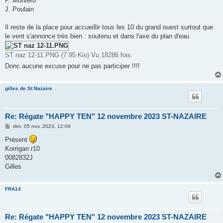
P. Montero
J. Poulain
Il reste de la place pour accueillir tous les 10 du grand ouest surtout que
le vent s'annonce très bien : soutenu et dans l'axe du plan d'eau
ST naz 12-11.PNG (7.95 Kio) Vu 18286 fois
Donc aucune excuse pour ne pas participer !!!!
gilles de St Nazaire
Re: Régate "HAPPY TEN" 12 novembre 2023 ST-NAZAIRE
M
dim. 05 nov. 2023, 12:09
e
s
Présent
s
Korrigan r10
a
g
0082832J
e
Gilles
FRA14
Re: Régate "HAPPY TEN" 12 novembre 2023 ST-NAZAIRE