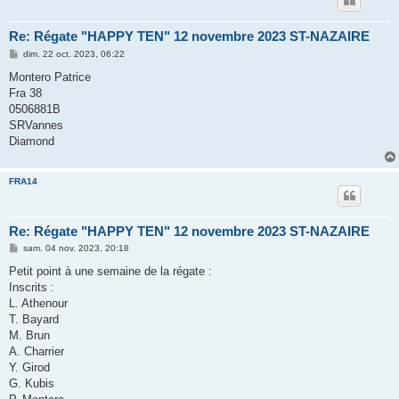
Re: Régate "HAPPY TEN" 12 novembre 2023 ST-NAZAIRE
M
dim. 22 oct. 2023, 06:22
e
s
Montero Patrice
s
Fra 38
a
g
0506881B
e
SRVannes
Diamond
FRA14
Re: Régate "HAPPY TEN" 12 novembre 2023 ST-NAZAIRE
M
sam. 04 nov. 2023, 20:18
e
s
Petit point à une semaine de la régate :
s
Inscrits :
a
g
L. Athenour
e
T. Bayard
M. Brun
A. Charrier
Y. Girod
G. Kubis