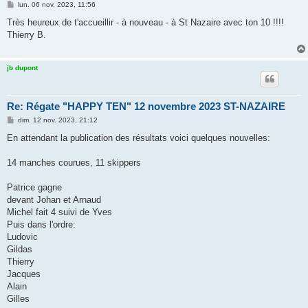
M
lun. 06 nov. 2023, 11:56
e
s
Très heureux de t'accueillir - à nouveau - à St Nazaire avec ton 10 !!!!
s
Thierry B.
a
g
e
jb dupont
Re: Régate "HAPPY TEN" 12 novembre 2023 ST-NAZAIRE
M
dim. 12 nov. 2023, 21:12
e
s
En attendant la publication des résultats voici quelques nouvelles:
s
a
g
14 manches courues, 11 skippers
e
Patrice gagne
devant Johan et Arnaud
Michel fait 4 suivi de Yves
Puis dans l'ordre:
Ludovic
Gildas
Thierry
Jacques
Alain
Gilles