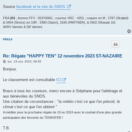
Source
facebook et le site du SNOS
FRA
201
; licence FFV : 0537006G ; coureur VRC : 4201 ; coques en M : 2787 (Skalpel)
& 3454 (Stress) en 10R : 3390 (Satori), 3165 (PARTNER), & 3402 (Sharpie 10)
AVRV Vannes & SR Vannes
FRA14
Re: Régate "HAPPY TEN" 12 novembre 2023 ST-NAZAIRE
M
lun. 13 nov. 2023, 09:35
e
s
Bonjour,
s
a
g
Le classement est consultable
ICI
e
Bravo à tous les coureurs, merci encore à Stéphane pour l'arbitrage et
aux bénévoles du SNOS.
Une citation de circonstances : "
la météo c'est ce que l'on prévoit, le
climat c'est ce que l'on obtient
"
A méditer pour la prochaine régate de 10 en 2024 avec le souhait d'une plus grande
participation des fervents du TENRATER !
T.B.