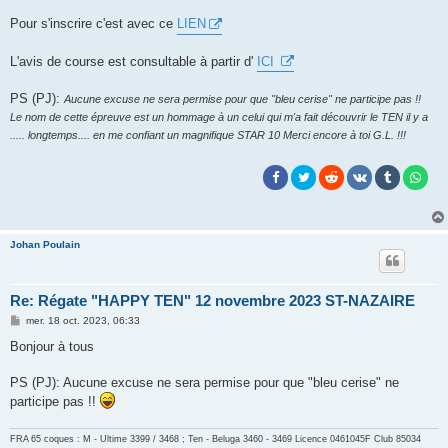
g
e
Pour s'inscrire c'est avec ce
LIEN
L'avis de course est consultable à partir d'
ICI
PS (PJ):
Aucune excuse ne sera permise pour que "bleu cerise" ne participe pas !!
Le nom de cette épreuve est un hommage à un celui qui m'a fait découvrir le TEN il y a
..... longtemps.... en me confiant un magnifique STAR 10 Merci encore à toi G.L. !!!
Johan Poulain
Re: Régate "HAPPY TEN" 12 novembre 2023 ST-NAZAIRE
M
mer. 18 oct. 2023, 06:33
e
s
Bonjour à tous
s
a
g
PS (PJ): Aucune excuse ne sera permise pour que "bleu cerise" ne
e
participe pas !!
FRA 65 coques : M - Ultime 3399 / 3468 ; Ten - Beluga 3460 - 3469 Licence 0461045F
Club 85034