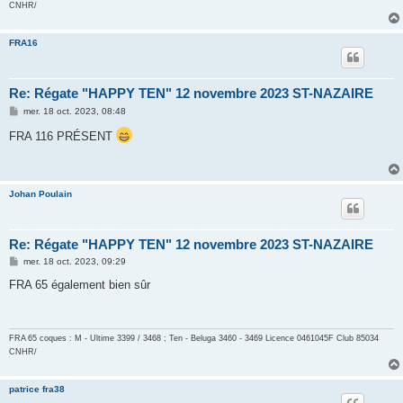
CNHR/
FRA16
Re: Régate "HAPPY TEN" 12 novembre 2023 ST-NAZAIRE
M
mer. 18 oct. 2023, 08:48
e
s
FRA 116 PRÉSENT
s
a
g
e
Johan Poulain
Re: Régate "HAPPY TEN" 12 novembre 2023 ST-NAZAIRE
M
mer. 18 oct. 2023, 09:29
e
s
FRA 65 également bien sûr
s
a
g
e
FRA 65 coques : M - Ultime 3399 / 3468 ; Ten - Beluga 3460 - 3469 Licence 0461045F
Club 85034
CNHR/
patrice fra38