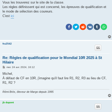
g
Vous les trouverez sur le site de la classe.
e
Les règles définissent qui est concerné, les épreuves de qualification et
le mode de sélection des coureurs.
C'est
ici
fra2542
Re: Règles de qualification pour le Mondial 10R 2025 à St
Hilaire
M
mer. 24 avr. 2024, 16:12
e
s
Michel,
s
À défaut de CF en 10R, j'imagine qu'il faut lire R1, R2, R3 au lieu de CF,
a
g
R1, R2 ?
e
Rémi Brès, éleveur de Margo depuis 1995
jb dupont