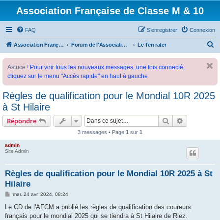
Association Française de Classe M & 10
FAQ
S’enregistrer
Connexion
R
Association Française de Classe M
Forum de l'Association Française de Classe M
Le Ten rater
e
Astuce !
Pour voir tous les nouveaux messages, une fois connecté,
c
cliquez sur le menu "Accès rapide" en haut à gauche
h
e
Règles de qualification pour le Mondial 10R 2025
r
à St Hilaire
c
Rechercher
Recherche 
Répondre
h
3 messages • Page
1
sur
1
e
admin
r
Site Admin
Règles de qualification pour le Mondial 10R 2025 à St
Hilaire
M
mer. 24 avr. 2024, 08:24
e
s
Le CD de l'AFCM a publié les règles de qualification des coureurs
s
français pour le mondial 2025 qui se tiendra à St Hilaire de Riez.
a