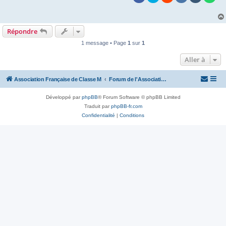
Répondre
1 message • Page
1
sur
1
Aller à
Association Française de Classe M
Forum de l'Association Française de Classe M
Développé par
phpBB
® Forum Software © phpBB Limited
Traduit par
phpBB-fr.com
Confidentialité
|
Conditions