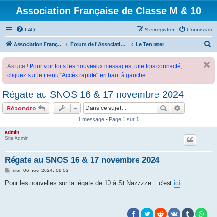
Association Française de Classe M & 10
FAQ
S’enregistrer
Connexion
R
Association Française de Classe M
Forum de l'Association Française de Classe M
Le Ten rater
e
Astuce !
Pour voir tous les nouveaux messages, une fois connecté,
c
cliquez sur le menu "Accès rapide" en haut à gauche
h
e
Régate au SNOS 16 & 17 novembre 2024
r
Rechercher
Recherche 
Répondre
c
1 message • Page
1
sur
1
h
admin
e
Site Admin
r
Régate au SNOS 16 & 17 novembre 2024
M
mer. 06 nov. 2024, 09:03
e
s
Pour les nouvelles sur la régate de 10 à St Nazzzze... c'est
ici
.
s
a
g
e