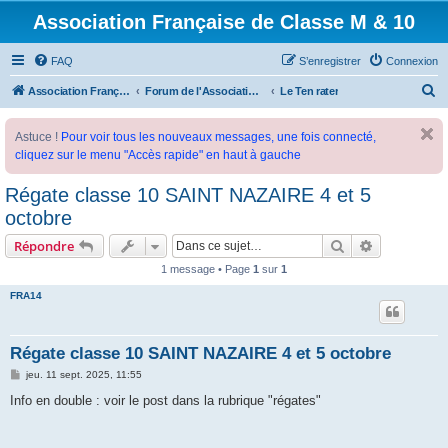
Association Française de Classe M & 10
FAQ
S’enregistrer
Connexion
R
Association Française de Classe M
Forum de l'Association Française de Classe M
Le Ten rater
e
Astuce !
Pour voir tous les nouveaux messages, une fois connecté,
c
cliquez sur le menu "Accès rapide" en haut à gauche
h
e
Régate classe 10 SAINT NAZAIRE 4 et 5
r
octobre
c
Rechercher
Recherche 
Répondre
h
1 message • Page
1
sur
1
e
FRA14
r
Régate classe 10 SAINT NAZAIRE 4 et 5 octobre
M
jeu. 11 sept. 2025, 11:55
e
s
Info en double : voir le post dans la rubrique "régates"
s
a
g
e