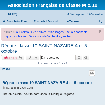
Association Française de Classe M & 10
FAQ
S’enregistrer
Connexion
R
Association Française de Classe M
Forum de l'Association Française de Classe M
Le Ten rater
e
Astuce !
Pour voir tous les nouveaux messages, une fois connecté,
c
cliquez sur le menu "Accès rapide" en haut à gauche
h
e
Régate classe 10 SAINT NAZAIRE 4 et 5
r
octobre
c
Rechercher
Recherche 
Répondre
h
1 message • Page
1
sur
1
e
FRA14
r
Régate classe 10 SAINT NAZAIRE 4 et 5 octobre
M
jeu. 11 sept. 2025, 11:55
e
s
Info en double : voir le post dans la rubrique "régates"
s
a
g
e