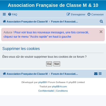
Association Française de Classe M & 10
FAQ
S’enregistrer
Connexion
R
Association Française de Classe M
Forum de l'Association Française de Classe M
e
Astuce !
Pour voir tous les nouveaux messages, une fois connecté,
c
cliquez sur le menu "Accès rapide" en haut à gauche
h
e
Supprimer les cookies
r
c
Êtes-vous sûr de vouloir supprimer tous les cookies de ce forum ?
h
e
r
Association Française de Classe M
Forum de l'Association Française de Classe M
Développé par
phpBB
® Forum Software © phpBB Limited
Traduit par
phpBB-fr.com
Confidentialité
|
Conditions