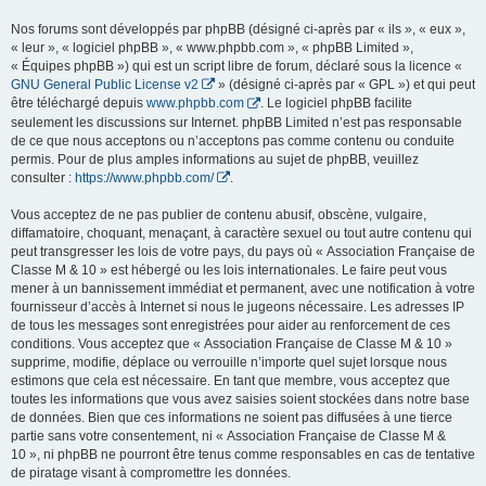
Nos forums sont développés par phpBB (désigné ci-après par « ils », « eux »,
« leur », « logiciel phpBB », « www.phpbb.com », « phpBB Limited »,
« Équipes phpBB ») qui est un script libre de forum, déclaré sous la licence «
GNU General Public License v2
» (désigné ci-après par « GPL ») et qui peut
être téléchargé depuis
www.phpbb.com
. Le logiciel phpBB facilite
seulement les discussions sur Internet. phpBB Limited n’est pas responsable
de ce que nous acceptons ou n’acceptons pas comme contenu ou conduite
permis. Pour de plus amples informations au sujet de phpBB, veuillez
consulter :
https://www.phpbb.com/
.
Vous acceptez de ne pas publier de contenu abusif, obscène, vulgaire,
diffamatoire, choquant, menaçant, à caractère sexuel ou tout autre contenu qui
peut transgresser les lois de votre pays, du pays où « Association Française de
Classe M & 10 » est hébergé ou les lois internationales. Le faire peut vous
mener à un bannissement immédiat et permanent, avec une notification à votre
fournisseur d’accès à Internet si nous le jugeons nécessaire. Les adresses IP
de tous les messages sont enregistrées pour aider au renforcement de ces
conditions. Vous acceptez que « Association Française de Classe M & 10 »
supprime, modifie, déplace ou verrouille n’importe quel sujet lorsque nous
estimons que cela est nécessaire. En tant que membre, vous acceptez que
toutes les informations que vous avez saisies soient stockées dans notre base
de données. Bien que ces informations ne soient pas diffusées à une tierce
partie sans votre consentement, ni « Association Française de Classe M &
10 », ni phpBB ne pourront être tenus comme responsables en cas de tentative
de piratage visant à compromettre les données.