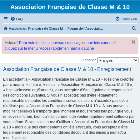
Association Française de Classe M & 10
FAQ
Connexion
R
Association Française de Classe M
Forum de l'Association Française de Classe M
e
Astuce !
Pour voir tous les nouveaux messages, une fois connecté,
c
cliquez sur le menu "Accès rapide" en haut à gauche
h
e
Langue :
r
Association Française de Classe M & 10 - Enregistrement
c
En accédant à « Association Française de Classe M & 10 » (désigné ci-après
h
par « nous », « notre », « nos », « Association Française de Classe M & 10 »,
e
« https://classem.org/forum »), vous acceptez d’être légalement responsable
des conditions suivantes. Si vous n’acceptez pas d’être légalement
r
responsable de toutes les conditions suivantes, alors n’accédez pas et/ou
n’utilisez pas « Association Française de Classe M & 10 ». Nous pouvons
modifier celles-ci à n’importe quel moment et nous ferons tout pour que vous
en soyez informé, bien qu’il soit prudent de vérifier régulièrement celles-ci par
vous-même. Si vous continuez d’utiliser « Association Française de Classe M
& 10 » alors que des changements ont été effectués, vous acceptez d’être
légalement responsable des conditions découlant des mises à jour et/ou
modifications.