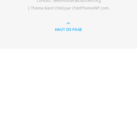
Contact : webmaster@classem.org
|
Thème Bard Child par
ChildThemeWP.com
.
HAUT DE PAGE